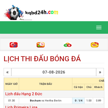
Toggl
navig
LỊCH THI ĐẤU BÓNG ĐÁ
«
»
CHÂU 
NGÀY GIỜ
TRẬN ĐẤU
Cả trận
Chủ
Khách
H
Lịch đấu Hạng 2 Đức
01:30
Bochum
vs
Hertha Berlin
0 : 1/4
1.00
0.89
Lịch Primeira Liga