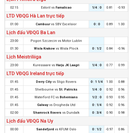
02:15
Estoril
vs
Famalicao
1/4 : 0
0.81
-0.93
LTD VĐQG Hà Lan trực tiếp
01:00
Cambuur
vs
SBV Excelsior
0 : 0
0.89
1.00
Lịch đấu VĐQG Ba Lan
23:00
Pogon Szczecin
vs
Motor Lublin
01:30
Wisla Krakow
vs
Wisla Plock
0 : 1/2
0.84
-0.96
0
Lịch Meistriliiga
23:00
Kuressaare
vs
Harju JK Laagri
1/4 : 0
0.77
0.99
LTD VĐQG Ireland trực tiếp
01:45
Derry City
vs
Sligo Rovers
0 : 1 1/4
1.00
0.88
0
01:45
Shelbourne
vs
St. Patricks
1/4 : 0
0.92
0.96
01:45
Waterford FC
vs
Bohemians
1/2 : 0
0.93
0.95
1
01:45
Galway
vs
Drogheda Utd
0 : 1/4
0.92
0.96
0
02:00
Shamrock Rovers
vs
Dundalk
0 : 3/4
0.90
0.98
0
Lịch đấu VĐQG Na Uy
00:00
Sandefjord
vs
KFUM Oslo
0 : 1/2
-0.97
0.86
0