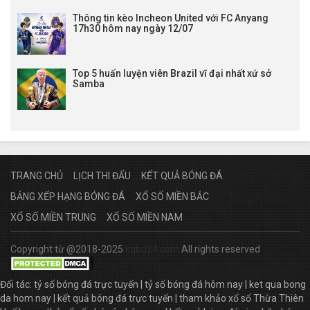
Thông tin kèo Incheon United với FC Anyang
17h30 hôm nay ngày 12/07
Top 5 huấn luyện viên Brazil vĩ đại nhất xứ sở
Samba
TRANG CHỦ
LỊCH THI ĐẤU
KẾT QUẢ BÓNG ĐÁ
BẢNG XẾP HẠNG BÓNG ĐÁ
XỔ SỐ MIỀN BẮC
XỔ SỐ MIỀN TRUNG
XỔ SỐ MIỀN NAM
Copyright từ @2018-2025
kqbd24.com
All rights reserved
Đối tác:
tỷ số bóng đá trực tuyến
|
tỷ số bóng đá hôm nay
|
ket qua bong
da hom nay
|
kết quả bóng đá trực tuyến
|
tham khảo xổ số Thừa Thiên