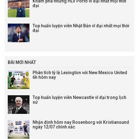
Khám phá những HLV Porto vĩ đại nhất mọi thời
21:00
FK Ural
vs
Ufa
đại
21:00
SKA-Khabarovsk
vs
Spartak Kostroma
21:00
Yenisey
vs
Tekstilshchik Ivanov
Top huấn luyện viên Nhật Bản vĩ đại nhất mọi thời
21:00
Kamaz
vs
Volga Ulyanovsk
đại
21:00
Rotor Volgograd
vs
Chelyabinsk
21:00
Nizhny Nov
vs
Neftekhimik Nizh
Lịch I Liga
20:30
Miedz Legnica
vs
Pogon Grodzisk
BÀI MỚI NHẤT
20:30
Puszcza Nie.
vs
Odra Opole
Phân tích tỷ lệ Lexington với New Mexico United
20:30
6h hôm nay
Stal Mielec
vs
Stal Rzeszow
01:15
Podbeskidzie
vs
Lechia GD
LTD Hạng 2 Iceland trực tiếp
Top huấn luyện viên Newcastle vĩ đại trong lịch
sử
21:00
Volsungur
vs
HK Kopavogur
21:00
Grotta
vs
Throttur Rey.
21:00
UMF Njardvik
vs
Vestri
Nhận định hôm nay Rosenborg với Kristiansund
Lịch đấu Hạng 2 Na Uy
ngày 12/07 chính xác
21:00
Stabaek
vs
Lyn