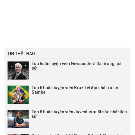
06:25
Deportes Tolima
vs
Inter Bogota
06:25
Deportes Tolima
vs
Inter Bogota
08:05
Alianza Petrolera
vs
Atl. Bucaramanga
08:30
Deportivo Pasto
vs
Deportivo Cali
08:30
Deportivo Pasto
vs
Deportivo Cali
Lịch đấu VĐQG Paraguay
TIN THỂ THAO
02:00
Sportivo Ameliano
vs
Cerro Porteno
Top huấn luyện viên Newcastle vĩ đại trong lịch
Lịch Primera Division
sử
01:00
Liverpool P. (URU)
vs
Albion FC (URU)
04:30
CA Torque
vs
CA Penarol
Top 5 huấn luyện viên Brazil vĩ đại nhất xứ sở
LTD VĐQG Mỹ trực tiếp
Samba
03:30
New England
vs
Houston Dynamo
Lịch đấu Hạng 2 Nga
Top 5 huấn luyện viên Juventus xuất sắc nhất lịch
21:00
Torpedo Moscow
vs
FK Sochi
sử
21:00
Shinnik Yaroslavl
vs
Arsenal-Tula
21:00
Veles Moscow
vs
Leningradets