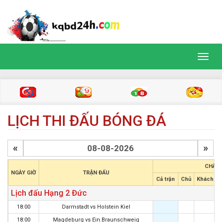
Toggl
navig
LỊCH THI ĐẤU BÓNG ĐÁ
«
»
CHÂU 
NGÀY GIỜ
TRẬN ĐẤU
Cả trận
Chủ
Khách
H
Lịch đấu Hạng 2 Đức
18:00
Darmstadt
vs
Holstein Kiel
18:00
Magdeburg
vs
Ein.Braunschweig