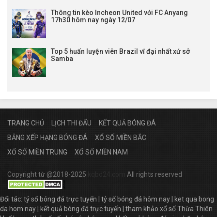
Lịch Ykkösliiga
Thông tin kèo Incheon United với FC Anyang
17h30 hôm nay ngày 12/07
22:00
SJK Akatemia
vs
PK-35
22:00
KaPa
vs
EIF Ekenas
LTD Hạng 2 Đan Mạch trực tiếp
Top 5 huấn luyện viên Brazil vĩ đại nhất xứ sở
Samba
19:00
Aarhus Fremad
vs
HB Koge
21:00
Hobro I.K.
vs
AB Gladsaxe
Lịch đấu Hạng 2 Nhật Bản
12:45
Consa. Sapporo
vs
Tokushima Vortis
16:30
Fujieda MYFC
vs
Vegalta Sendai
TRANG CHỦ
LỊCH THI ĐẤU
KẾT QUẢ BÓNG ĐÁ
16:30
Vanraure Hachinohe
vs
Kataller Toyama
BẢNG XẾP HẠNG BÓNG ĐÁ
XỔ SỐ MIỀN BẮC
17:00
Tegevajaro Miyazaki
vs
Yokohama FC
XỔ SỐ MIỀN TRUNG
XỔ SỐ MIỀN NAM
17:00
Jubilo Iwata
vs
Blaublitz Akita
17:00
Oita Trinita
vs
Shonan Bellmare
Copyright từ @2018-2025
kqbd24.com
All rights reserved
17:00
Omiya Ardija
vs
Alb. Niigata (JPN)
17:30
Sagan Tosu
vs
Ventforet Kofu
Đối tác:
tỷ số bóng đá trực tuyến
|
tỷ số bóng đá hôm nay
|
ket qua bong
Lịch Prim B Nacional
da hom nay
|
kết quả bóng đá trực tuyến
|
tham khảo xổ số Thừa Thiên
01:00
Almirante Brown
vs
Ciudad Bolivar