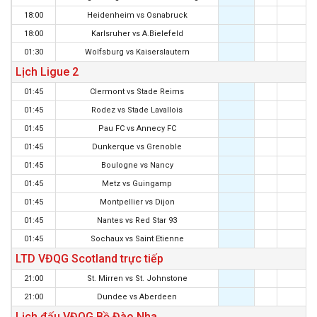
18:00
Heidenheim
vs
Osnabruck
18:00
Karlsruher
vs
A.Bielefeld
01:30
Wolfsburg
vs
Kaiserslautern
Lịch Ligue 2
01:45
Clermont
vs
Stade Reims
01:45
Rodez
vs
Stade Lavallois
01:45
Pau FC
vs
Annecy FC
01:45
Dunkerque
vs
Grenoble
01:45
Boulogne
vs
Nancy
01:45
Metz
vs
Guingamp
01:45
Montpellier
vs
Dijon
01:45
Nantes
vs
Red Star 93
01:45
Sochaux
vs
Saint Etienne
LTD VĐQG Scotland trực tiếp
21:00
St. Mirren
vs
St. Johnstone
21:00
Dundee
vs
Aberdeen
Lịch đấu VĐQG Bồ Đào Nha