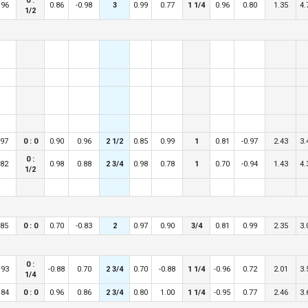
0 :
.96
0.86
-0.98
3
0.99
0.77
1 1/4
0.96
0.80
1.35
4.
1/2
.97
0 : 0
0.90
0.96
2 1/2
0.85
0.99
1
0.81
-0.97
2.43
3.
0 :
.82
0.98
0.88
2 3/4
0.98
0.78
1
0.70
-0.94
1.43
4.
1/2
.85
0 : 0
0.70
-0.83
2
0.97
0.90
3/4
0.81
0.99
2.35
3.
0 :
.93
-0.88
0.70
2 3/4
0.70
-0.88
1 1/4
-0.96
0.72
2.01
3.
1/4
.84
0 : 0
0.96
0.86
2 3/4
0.80
1.00
1 1/4
-0.95
0.77
2.46
3.