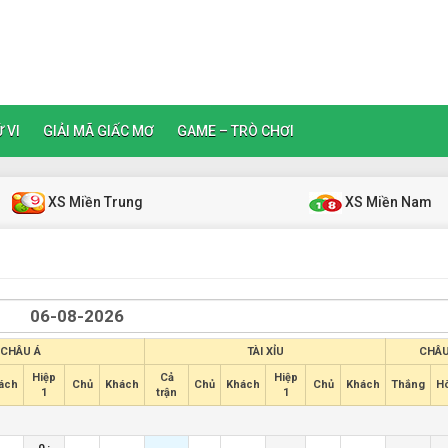
 VI
GIẢI MÃ GIẤC MƠ
GAME – TRÒ CHƠI
XS Miền Trung
XS Miền Nam
CHÂU Á
TÀI XỈU
CHÂU
Hiệp
Cả
Hiệp
ách
Chủ
Khách
Chủ
Khách
Chủ
Khách
Thắng
H
1
trận
1