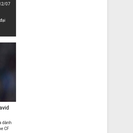
12/07
 đại
avid
à dành
he CF