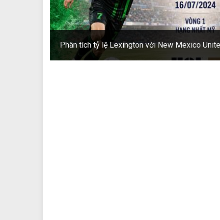
0
Top huấn luyện viên Newcastle vĩ đại trong lịc