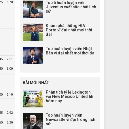
75
6.70
Top 5 huấn luyện viên
Juventus xuất sắc nhất lịch
sử
Khám phá những HLV
Porto vĩ đại nhất mọi thời
đại
Top huấn luyện viên Nhật
Bản vĩ đại nhất mọi thời đại
45
2.51
30
6.00
BÀI MỚI NHẤT
Phân tích tỷ lệ Lexington
00
3.10
với New Mexico United 6h
hôm nay
55
2.92
Top huấn luyện viên
Newcastle vĩ đại trong lịch
60
2.30
sử