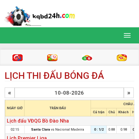
Toggl
navig
LỊCH THI ĐẤU BÓNG ĐÁ
«
»
CHÂU Á
NGÀY GIỜ
TRẬN ĐẤU
Cả trận
Chủ
Khách
Hiệp
Lịch đấu VĐQG Bồ Đào Nha
02:15
Santa Clara
vs
Nacional Madeira
0 : 1/2
0.88
0.98
0 : 
Lịch Premier Liga