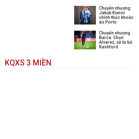
cho trung vệ David
Chuyển nhượng:
Affengruber của Elche CF
Jakub Kiwior
trước kỳ chuyển nhượng mùa
chính thức khoác
hè.
áo Porto
Chuyển nhượng
Barca: Chọn
Alvarez, sẽ từ bỏ
Rashford
KQXS 3 MIỀN