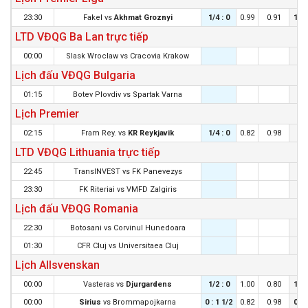
23:30
Fakel
vs
Akhmat Groznyi
1/4 : 0
0.99
0.91
1/4 
LTD VĐQG Ba Lan trực tiếp
00:00
Slask Wroclaw
vs
Cracovia Krakow
Lịch đấu VĐQG Bulgaria
01:15
Botev Plovdiv
vs
Spartak Varna
Lịch Premier
02:15
Fram Rey.
vs
KR Reykjavik
1/4 : 0
0.82
0.98
0 :
LTD VĐQG Lithuania trực tiếp
22:45
TransINVEST
vs
FK Panevezys
23:30
FK Riteriai
vs
VMFD Zalgiris
Lịch đấu VĐQG Romania
22:30
Botosani
vs
Corvinul Hunedoara
01:30
CFR Cluj
vs
Universitaea Cluj
Lịch Allsvenskan
00:00
Vasteras
vs
Djurgardens
1/2 : 0
1.00
0.80
1/4 
00:00
Sirius
vs
Brommapojkarna
0 : 1 1/2
0.82
0.98
0 : 