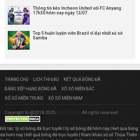
Thông tin kèo Incheon United với FC Anyang
17h30 hôm nay ngày 12/07
Top 5 huấn luyện viên Brazil vĩ đại nhất xứ sở
Samba
TRANG CHỦ
LỊCH THI ĐẤU
KẾT QUẢ BÓNG ĐÁ
BẢNG XẾP HẠNG BÓNG ĐÁ
XỔ SỐ MIỀN BẮC
XỔ SỐ MIỀN TRUNG
XỔ SỐ MIỀN NAM
Copyright từ @2018-2025
kqbd24.com
All rights reserved
Đối tác:
tỷ số bóng đá trực tuyến
|
tỷ số bóng đá hôm nay
|
ket qua bong
da hom nay
|
kết quả bóng đá trực tuyến
|
tham khảo xổ số Thừa Thiên