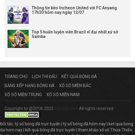
Thông tin kèo Incheon United với FC Anyang
17h30 hôm nay ngày 12/07
Top 5 huấn luyện viên Brazil vĩ đại nhất xứ sở
Samba
TRANG CHỦ
LỊCH THI ĐẤU
KẾT QUẢ BÓNG ĐÁ
BẢNG XẾP HẠNG BÓNG ĐÁ
XỔ SỐ MIỀN BẮC
XỔ SỐ MIỀN TRUNG
XỔ SỐ MIỀN NAM
Copyright từ @2018-2025
kqbd24.com
All rights reserved
Đối tác:
tỷ số bóng đá trực tuyến
|
tỷ số bóng đá hôm nay
|
ket qua bong
da hom nay
|
kết quả bóng đá trực tuyến
|
tham khảo xổ số Thừa Thiên