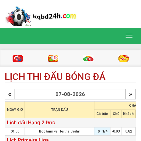
Toggl
navig
LỊCH THI ĐẤU BÓNG ĐÁ
«
»
CHÂU 
NGÀY GIỜ
TRẬN ĐẤU
Cả trận
Chủ
Khách
H
Lịch đấu Hạng 2 Đức
01:30
Bochum
vs
Hertha Berlin
0 : 1/4
-0.93
0.82
Lịch Primeira Liga