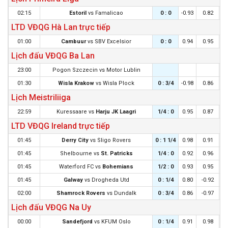
02:15
Estoril
vs
Famalicao
0 : 0
-0.93
0.82
LTD VĐQG Hà Lan trực tiếp
01:00
Cambuur
vs
SBV Excelsior
0 : 0
0.94
0.95
Lịch đấu VĐQG Ba Lan
23:00
Pogon Szczecin
vs
Motor Lublin
01:30
Wisla Krakow
vs
Wisla Plock
0 : 3/4
-0.98
0.86
0
Lịch Meistriliiga
22:59
Kuressaare
vs
Harju JK Laagri
1/4 : 0
0.95
0.87
LTD VĐQG Ireland trực tiếp
01:45
Derry City
vs
Sligo Rovers
0 : 1 1/4
0.98
0.91
0
01:45
Shelbourne
vs
St. Patricks
1/4 : 0
0.92
0.96
01:45
Waterford FC
vs
Bohemians
1/2 : 0
0.93
0.95
1
01:45
Galway
vs
Drogheda Utd
0 : 1/4
0.80
-0.92
0
02:00
Shamrock Rovers
vs
Dundalk
0 : 3/4
0.86
-0.97
0
Lịch đấu VĐQG Na Uy
00:00
Sandefjord
vs
KFUM Oslo
0 : 1/4
0.91
0.98