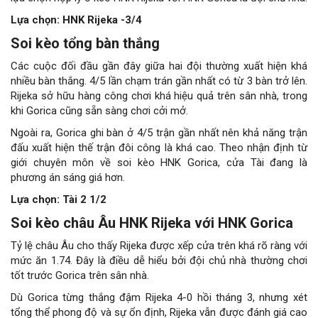
Lựa chọn: HNK Rijeka -3/4
Soi kèo tổng bàn thắng
Các cuộc đối đầu gần đây giữa hai đội thường xuất hiện khá
nhiều bàn thắng. 4/5 lần chạm trán gần nhất có từ 3 bàn trở lên.
Rijeka sở hữu hàng công chơi khá hiệu quả trên sân nhà, trong
khi Gorica cũng sẵn sàng chơi cởi mở.
Ngoài ra, Gorica ghi bàn ở 4/5 trận gần nhất nên khả năng trận
đấu xuất hiện thế trận đôi công là khá cao. Theo nhận định từ
giới chuyên môn về soi kèo HNK Gorica, cửa Tài đang là
phương án sáng giá hơn.
Lựa chọn: Tài 2 1/2
Soi kèo châu Âu HNK Rijeka với HNK Gorica
Tỷ lệ châu Âu cho thấy Rijeka được xếp cửa trên khá rõ ràng với
mức ăn 1.74. Đây là điều dễ hiểu bởi đội chủ nhà thường chơi
tốt trước Gorica trên sân nhà.
Dù Gorica từng thắng đậm Rijeka 4-0 hồi tháng 3, nhưng xét
tổng thể phong độ và sự ổn định, Rijeka vẫn được đánh giá cao