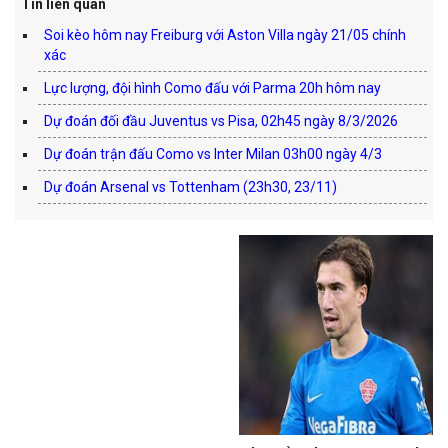
Tin liên quan
Soi kèo hôm nay Freiburg với Aston Villa ngày 21/05 chính
xác
Lực lượng, đội hình Como đấu với Parma 20h hôm nay
Dự đoán đối đầu Juventus vs Pisa, 02h45 ngày 8/3/2026
Dự đoán trận đấu Como vs Inter Milan 03h00 ngày 4/3
Dự đoán Arsenal vs Tottenham (23h30, 23/11)