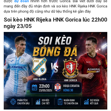
được
dự đoán
nhỉnh hơn trước Gorica. Bài viết dưới đây sẽ
mang đến đầy đủ nhận định và soi kèo HNK Rijeka HNK Gorica
dựa trên phong độ cũng như dữ liệu thống kê gần đây.
Soi kèo HNK Rijeka HNK Gorica lúc 22h00
ngày 23/05