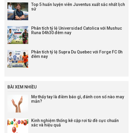
Top 5 huấn luyện viên Juventus xuất sắc nhất lịch
sử
Phân tích tỷ lệ Universidad Catolica với Mushuc
Runa 04h30 đêm nay
Phân tích tỷ lệ Supra Du Quebec với Forge FC 0h
đêm nay
BÀI XEM NHIỀU
Mơ thấy tay là điềm báo gì, đánh con số nào may
mắn?
Kinh nghiệm thống kê cặp rơi từ đề cực chuẩn
xác và hiệu quả