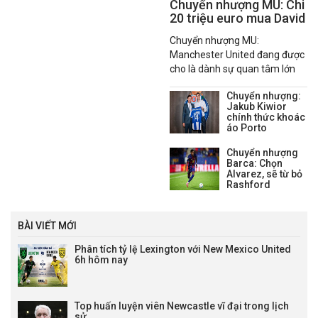
Chuyển nhượng MU: Chi
20 triệu euro mua David
Affengruber
Chuyển nhượng MU:
Manchester United đang được
cho là dành sự quan tâm lớn
cho trung vệ David
Chuyển nhượng:
Affengruber của Elche CF
Jakub Kiwior
trước kỳ chuyển nhượng mùa
chính thức khoác
hè.
áo Porto
Chuyển nhượng
Barca: Chọn
Alvarez, sẽ từ bỏ
Rashford
BÀI VIẾT MỚI
Phân tích tỷ lệ Lexington với New Mexico United
6h hôm nay
Top huấn luyện viên Newcastle vĩ đại trong lịch
sử