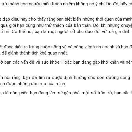
 trở thành con người thiếu trách nhiệm không có ý chí. Do đó, hãy c
 đạp điều này cho thấy rằng bạn biết biến những thói quen của mình
qua giới hạn cũng như thử thách của bản thân. Đôi khi những chuyệ
ỉ mỉ. Có thể nói, bạn là một người rất chu đáo đối với cả gia đình
ệt đang diễn ra trong cuộc sống và cả công việc kinh doanh và bạn 
 để giành thành tích khả quan nhất.
ớ bạn các vấn đề về sức khỏe. Hoặc bạn đang gặp khó khăn và nê
ốn nói rằng, bạn đã tìm ra được định hướng cho con đường công
hành được những ước mơ của mình.
p là công việc bạn đang làm sẽ gặp phải một số trắc trở, bạn cần t