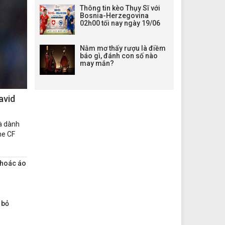
Thông tin kèo Thụy Sĩ với
Bosnia-Herzegovina
02h00 tối nay ngày 19/06
Nằm mơ thấy rượu là điềm
báo gì, đánh con số nào
may mắn?
avid
à dành
he CF
khoác áo
 bỏ