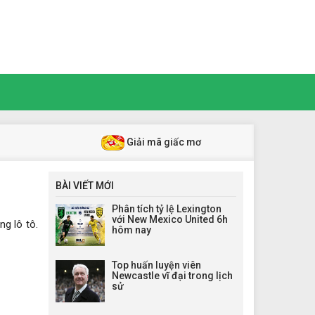
Giải mã giấc mơ
BÀI VIẾT MỚI
Phân tích tỷ lệ Lexington
với New Mexico United 6h
g lô tô.
hôm nay
Top huấn luyện viên
Newcastle vĩ đại trong lịch
sử