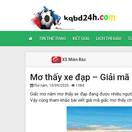
TIN THỂ THAO
KẾT QUẢ
LỊCH THI ĐẤU
TỬ
XS Miền Bắc
Mơ thấy xe đạp – Giải mã 
Thứ năm, 10/09/2020 -
1384
Giấc mơ nằm mơ thấy xe đạp đang được nhiều người t
Vậy cùng tham khảo bài viết giải mã giấc mơ thấy c