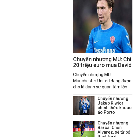
Chuyển nhượng MU: Chi
20 triệu euro mua David
Affengruber
Chuyển nhượng MU:
Manchester United đang được
cho là dành sự quan tâm lớn
cho trung vệ David
Chuyển nhượng:
Affengruber của Elche CF
Jakub Kiwior
trước kỳ chuyển nhượng mùa
chính thức khoác
hè.
áo Porto
Chuyển nhượng
Barca: Chọn
Alvarez, sẽ từ bỏ
Rashford