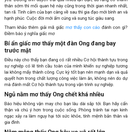
thân sớm thì mối quan hệ này cũng trong thời gian nhanh nhất,
tan rã. Tình cảm của bạn càng về sau thì gia đạo mới bình an và
hạnh phúc. Cuộc đời mới ấm cúng và sung túc giàu sang.
Tham khảo thêm giải mã giấc
mơ thấy con cáo
đánh con gì?
Điềm báo ý nghĩa giấc mơ
Bí ẩn giấc mơ thấy một đàn Ong đang bay
trước mặt
Điều này cho thấy bạn đang có rất nhiều Cơ hội thành tựu trong
sự nghiệp có lẽ tính cầu toàn của mình khiến sự nghiệp tương
lai không mấy thành công. Cực kỳ tốt bạn nên mạnh dạn và quả
quyết hơn trong chất lượng công việc làm ăn, không nên do dự
mà đánh mất Cơ hội thành tựu trong vận trình sự nghiệp.
Ngủ nằm mơ thấy Ong chết khá nhiều
Báo hiệu không vận may cho bạn lâu dài sắp tới. Bạn hãy cẩn
thận và chú ý hơn trong cuộc sống. Phòng tránh tai nạn kinh
ngạc xảy ra làm nguy hại tới sức khỏe, tính mệnh bản thân và
gia đình.
Nằm mộng thấy Ong kêu vo vô rất lớn