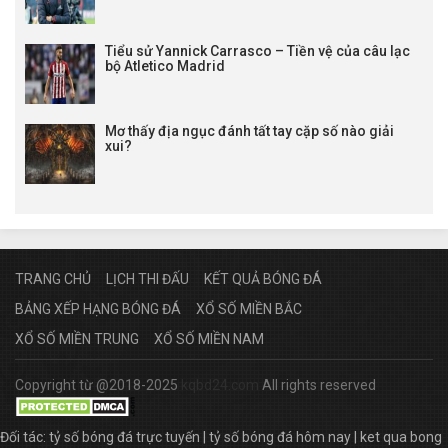
Tiểu sử Yannick Carrasco – Tiền vệ của câu lạc
bộ Atletico Madrid
Mơ thấy địa ngục đánh tất tay cặp số nào giải
xui?
TRANG CHỦ
LỊCH THI ĐẤU
KẾT QUẢ BÓNG ĐÁ
BẢNG XẾP HẠNG BÓNG ĐÁ
XỔ SỐ MIỀN BẮC
XỔ SỐ MIỀN TRUNG
XỔ SỐ MIỀN NAM
Copyright từ @2018-2025
kqbd24.com
All rights reserved
Đối tác:
tỷ số bóng đá trực tuyến
|
tỷ số bóng đá hôm nay
|
ket qua bong