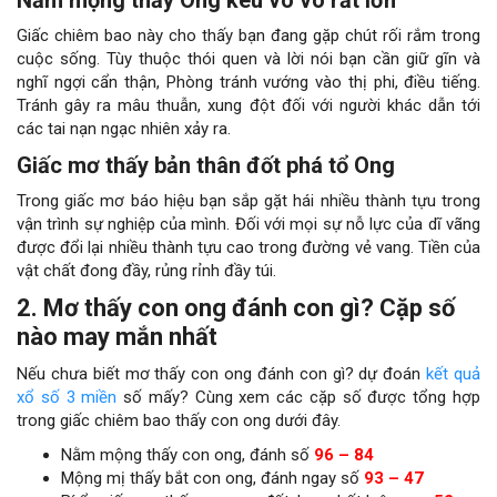
Giấc chiêm bao này cho thấy bạn đang gặp chút rối rắm trong
cuộc sống. Tùy thuộc thói quen và lời nói bạn cần giữ gĩn và
nghĩ ngợi cẩn thận, Phòng tránh vướng vào thị phi, điều tiếng.
Tránh gây ra mâu thuẫn, xung đột đối với người khác dẫn tới
các tai nạn ngạc nhiên xảy ra.
Giấc mơ thấy bản thân đốt phá tổ Ong
Trong giấc mơ báo hiệu bạn sắp gặt hái nhiều thành tựu trong
vận trình sự nghiệp của mình. Đối với mọi sự nỗ lực của dĩ vãng
được đổi lại nhiều thành tựu cao trong đường vẻ vang. Tiền của
vật chất đong đầy, rủng rỉnh đầy túi.
2. Mơ thấy con ong đánh con gì? Cặp số
nào may mắn nhất
Nếu chưa biết mơ thấy con ong đánh con gì? dự đoán
kết quả
xổ số 3 miền
số mấy? Cùng xem các cặp số được tổng hợp
trong giấc chiêm bao thấy con ong dưới đây.
Nằm mộng thấy con ong, đánh số
96 – 84
Mộng mị thấy bắt con ong, đánh ngay số
93 – 47