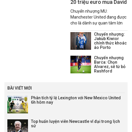
20 triệu euro mua David
Affengruber
Chuyển nhượng MU:
Manchester United đang được
cho là dành sự quan tâm lớn
cho trung vệ David
Chuyển nhượng:
Affengruber của Elche CF
Jakub Kiwior
trước kỳ chuyển nhượng mùa
chính thức khoác
hè.
áo Porto
Chuyển nhượng
Barca: Chọn
Alvarez, sẽ từ bỏ
Rashford
BÀI VIẾT MỚI
Phân tích tỷ lệ Lexington với New Mexico United
6h hôm nay
Top huấn luyện viên Newcastle vĩ đại trong lịch
sử