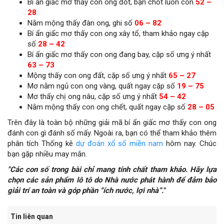
Bí ẩn giấc mơ thấy con ong đốt, bạn chốt luôn con
52 –
28
Nằm mộng thấy đàn ong, ghi số
06 – 82
Bí ẩn giấc mơ thấy con ong xây tổ, tham khảo ngay cặp
số
28 – 42
Bí ẩn giấc mơ thấy con ong đang bay, cặp số ưng ý nhất
63 – 73
Mộng thấy con ong đất, cặp số ưng ý nhất
65 – 27
Mơ nằm ngủ con ong vàng, quất ngay cặp số
19 – 75
Mơ thấy chị ong nâu, cặp số ưng ý nhất
54 – 42
Nằm mộng thấy con ong chết, quất ngay cặp số
28 – 05
Trên đây là toàn bộ những giải mã bí ẩn giấc mơ thấy con ong
đánh con gì đánh số mấy. Ngoài ra, bạn có thể tham khảo thêm
phân tích Thống kê
dự đoán xổ số miền nam
hôm nay. Chúc
bạn gặp nhiều may mắn.
"Các con số trong bài chỉ mang tính chất tham khảo. Hãy lựa
chọn các sản phẩm lô tô do Nhà nước phát hành để đảm bảo
giải trí an toàn và góp phần “ích nước, lợi nhà”."
Tin liên quan