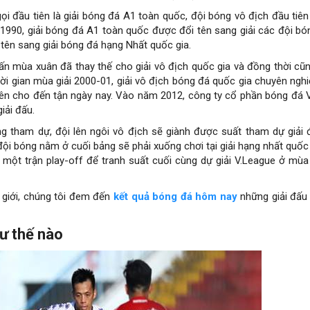
ọi đầu tiên là giải bóng đá A1 toàn quốc, đội bóng vô địch đầu tiên
1990, giải bóng đá A1 toàn quốc được đổi tên sang giải các đội b
 tên sang giải bóng đá hạng Nhất quốc gia.
ấn mùa xuân đã thay thế cho giải vô địch quốc gia và đồng thời cũ
ời gian mùa giải 2000-01, giải vô địch bóng đá quốc gia chuyên nghi
uyên cho đến tận ngày nay. Vào năm 2012, công ty cổ phần bóng đá 
iải đấu.
g tham dự, đội lên ngôi vô địch sẽ giành được suất tham dự giải
ội bóng nằm ở cuối bảng sẽ phải xuống chơi tại giải hạng nhất quốc 
 một trận play-off để tranh suất cuối cùng dự giải V.League ở mùa g
hế giới, chúng tôi đem đến
kết quả bóng đá hôm nay
những giải đấu
hư thế nào