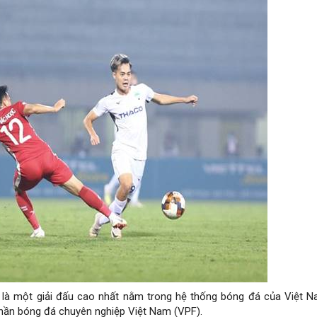
) là một giải đấu cao nhất nằm trong hệ thống bóng đá của Việt N
phần bóng đá chuyên nghiệp Việt Nam (VPF).