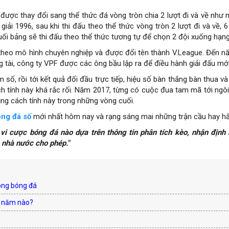
ược thay đổi sang thể thức đá vòng tròn chia 2 lượt đi và về như n
iải 1996, sau khi thi đấu theo thể thức vòng tròn 2 lượt đi và về, 
cuối bảng sẽ thi đấu theo thể thức tương tự để chọn 2 đội xuống hạng
 theo mô hình chuyên nghiệp và được đổi tên thành V.League. Đến n
g tài, công ty VPF được các ông bầu lập ra để điều hành giải đấu mới
 số, rồi tới kết quả đối đầu trực tiếp, hiệu số bàn thắng bàn thua v
h tính này khá rắc rối. Năm 2017, từng có cuộc đua tam mã tới ngôi
ng cách tính này trong những vòng cuối.
ng đá số
mới nhất hôm nay và rạng sáng mai những trận cầu hay hấ
 vi cược bóng đá nào dựa trên thông tin phân tích kèo, nhận định
 nhà nước cho phép."
rong bóng đá
ng năm nào?