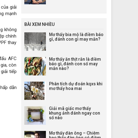
 của giải
óng mạnh
BÀI XEM NHIỀU
ng không
Mơ thấy bia mộ là điềm báo
ệp chính
gì, đánh con gì may mắn?
VPF thay
 đấu AFC
Mơ thấy ăn thịt rắn là điềm
báo gì, đánh con số may
gia, còn
mắn nào?
iải tiếp
Phân tích dự đoán kqxs khi
 hấp dẫn
mơ thấy hoa mai
Giải mã giấc mơ thấy
khung ảnh đánh ngay con
số nào
Mơ thấy đàn ông – Chiêm
bao thấy đàn ông có điềm