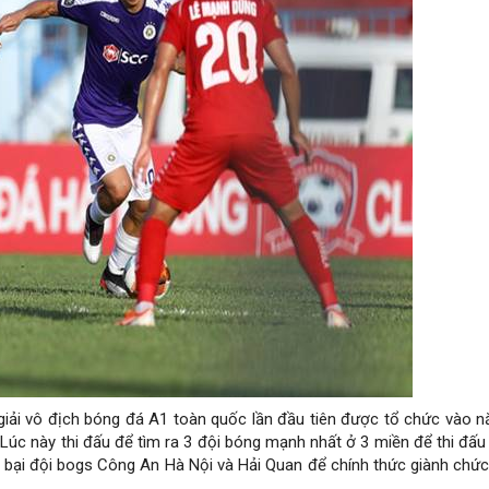
 giải vô địch bóng đá A1 toàn quốc lần đầu tiên được tổ chức vào 
Lúc này thi đấu để tìm ra 3 đội bóng mạnh nhất ở 3 miền để thi đấu 
 bại đội bogs Công An Hà Nội và Hải Quan để chính thức giành chức