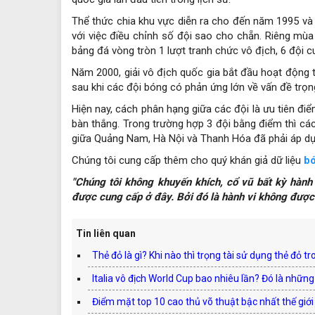
Thể thức chia khu vực diễn ra cho đến năm 1995 và đ
với việc điều chỉnh số đội sao cho chẵn. Riêng mùa g
bảng đá vòng tròn 1 lượt tranh chức vô địch, 6 đội 
Năm 2000, giải vô địch quốc gia bắt đầu hoạt động
sau khi các đội bóng có phản ứng lớn về vấn đề trọn
Hiện nay, cách phân hạng giữa các đội là ưu tiên điểm
bàn thắng. Trong trường hợp 3 đội bằng điểm thì các
giữa Quảng Nam, Hà Nội và Thanh Hóa đã phải áp dụ
Chúng tôi cung cấp thêm cho quý khán giả dữ liệu
bó
"Chúng tôi không khuyến khích, cổ vũ bất kỳ hành
được cung cấp ở đây. Bởi đó là hành vi không được
Tin liên quan
Thẻ đỏ là gì? Khi nào thì trọng tài sử dụng thẻ đỏ t
Italia vô địch World Cup bao nhiêu lần? Đó là nhữ
Điểm mặt top 10 cao thủ võ thuật bậc nhất thế giới