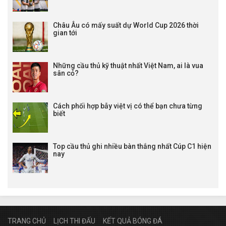
Châu Âu có mấy suất dự World Cup 2026 thời
gian tới
Những cầu thủ kỹ thuật nhất Việt Nam, ai là vua
sân cỏ?
Cách phối hợp bẫy việt vị có thể bạn chưa từng
biết
Top cầu thủ ghi nhiều bàn thắng nhất Cúp C1 hiện
nay
TRANG CHỦ
LỊCH THI ĐẤU
KẾT QUẢ BÓNG ĐÁ