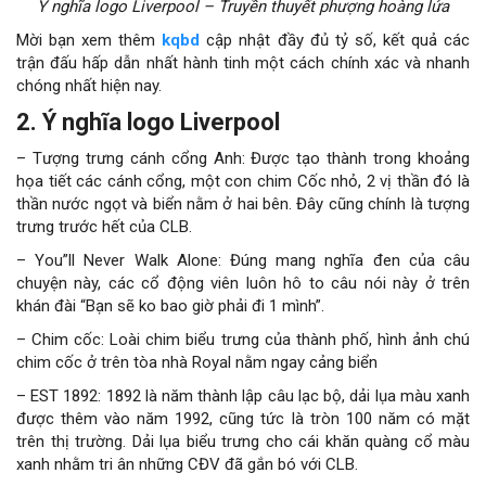
Ý nghĩa logo Liverpool – Truyền thuyết phượng hoàng lửa
Mời bạn xem thêm
kqbd
cập nhật đầy đủ tỷ số, kết quả các
trận đấu hấp dẫn nhất hành tinh một cách chính xác và nhanh
chóng nhất hiện nay.
2. Ý nghĩa logo Liverpool
– Tượng trưng cánh cổng Anh: Được tạo thành trong khoảng
họa tiết các cánh cổng, một con chim Cốc nhỏ, 2 vị thần đó là
thần nước ngọt và biển nằm ở hai bên. Đây cũng chính là tượng
trưng trước hết của CLB.
– You”ll Never Walk Alone: Đúng mang nghĩa đen của câu
chuyện này, các cổ động viên luôn hô to câu nói này ở trên
khán đài “Bạn sẽ ko bao giờ phải đi 1 mình”.
– Chim cốc: Loài chim biểu trưng của thành phố, hình ảnh chú
chim cốc ở trên tòa nhà Royal nằm ngay cảng biển
– EST 1892: 1892 là năm thành lập câu lạc bộ, dải lụa màu xanh
được thêm vào năm 1992, cũng tức là tròn 100 năm có mặt
trên thị trường. Dải lụa biểu trưng cho cái khăn quàng cổ màu
xanh nhằm tri ân những CĐV đã gắn bó với CLB.