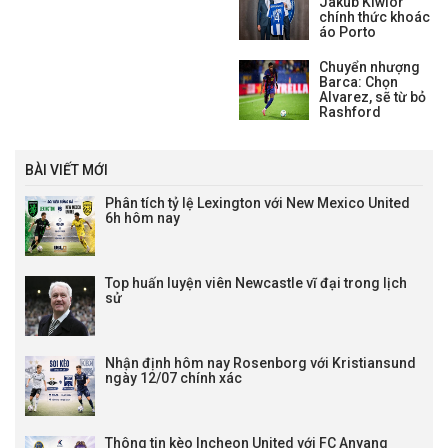
Jakub Kiwior
trước kỳ chuyển nhượng mùa
chính thức khoác
hè.
áo Porto
Chuyển nhượng
Barca: Chọn
Alvarez, sẽ từ bỏ
Rashford
BÀI VIẾT MỚI
Phân tích tỷ lệ Lexington với New Mexico United
6h hôm nay
Top huấn luyện viên Newcastle vĩ đại trong lịch
sử
Nhận định hôm nay Rosenborg với Kristiansund
ngày 12/07 chính xác
Thông tin kèo Incheon United với FC Anyang