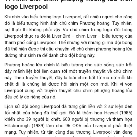
logo Liverpool
Khi nhìn vào biểu tượng logo Liverpool, rất nhiều người cho rằng
đó là biểu tượng hình ảnh chú chim Phượng hoàng. Tuy nhiên,
sự thực thì không phải vậy. Và chú chim trong logo đội bóng
Liverpool thực ra đó là Liver Bird – chim Liver – biểu tượng của
thành phố cảng Lievrpool. Thế nhưng với những gì mà đội bóng
đã thể hiện được thì câu chuyện về chú chim phượng hoàng lửa
dường như sinh ra để dành cho đội bóng này.
Phượng hoàng lửa chính là biểu tượng cho sức sống, sức trỗi
dậy mãnh liệt bởi liên quan tới một truyền thuyết về chú chim
này. Theo truyền thuyết, đây là loài chim bất tử mà cứ mỗi khi
chết đi là chúng lại được hồi sinh một con mới. Khi ví von
Liverpool cùng với truyền thuyết chú chim phượng hoàng lửa
đều có lý do riêng của nó.
Lịch sử đội bóng Liverpool đã từng gắn liền với 2 sự kiện đen
tối nhất của bóng đá thế giới. Đó là thảm họa Heysel (1985)
khiến cho 39 người bị chết, 600 người bị thương và thảm họa
Hillsborough (1989) làm cho 96 CĐV của Liverpool phải thiệt
mạng. Tuy nhiên, từ tận cùng đau thương, Liverpool vẫn đang