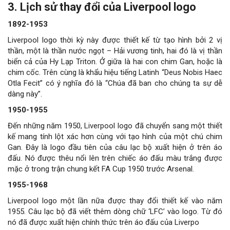
3. Lịch sử thay đổi của Liverpool logo
1892-1953
Liverpool logo thời kỳ này được thiết kế từ tạo hình bởi 2 vị
thần, một là thần nước ngọt – Hải vương tinh, hai đó là vị thần
biển cả của Hy Lạp Triton. Ở giữa là hai con chim Gan, hoặc là
chim cốc. Trên cùng là khẩu hiệu tiếng Latinh “Deus Nobis Haec
Otla Fecit” có ý nghĩa đó là “Chúa đã ban cho chúng ta sự dễ
dàng này”.
1950-1955
Đến những năm 1950, Liverpool logo đã chuyển sang một thiết
kế mang tính lột xác hơn cùng với tạo hình của một chú chim
Gan. Đây là logo đầu tiên của câu lạc bộ xuất hiện ở trên áo
đấu. Nó được thêu nổi lên trên chiếc áo đấu màu trắng được
mặc ở trong trận chung kết FA Cup 1950 trước Arsenal.
1955-1968
Liverpool logo một lần nữa được thay đổi thiết kế vào năm
1955. Câu lạc bộ đã viết thêm dòng chữ ‘LFC’ vào logo. Từ đó
nó đã được xuất hiện chính thức trên áo đấu của Liverpo