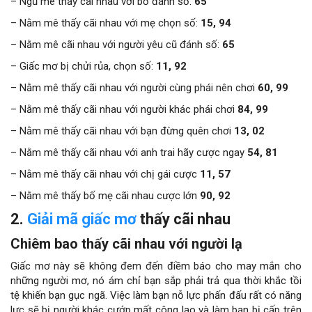
– Ngủ mê thấy cãi nhau với bố đánh số:
65
– Nằm mê thấy cãi nhau với mẹ chọn số:
15, 94
– Nằm mê cãi nhau với người yêu cũ đánh số:
65
– Giấc mơ bị chửi rủa, chọn số:
11, 92
– Nằm mê thấy cãi nhau với người cùng phái nên chơi
60, 99
– Nằm mê thấy cãi nhau với người khác phái chơi
84, 99
– Nằm mê thấy cãi nhau với bạn đừng quên chơi
13, 02
– Nằm mê thấy cãi nhau với anh trai hãy cược ngay
54, 81
– Nằm mê thấy cãi nhau với chị gái cược
11, 57
– Nằm mê thấy bố mẹ cãi nhau cược lớn
90, 92
2.
Giải mã giấc mơ
thấy cãi nhau
Chiêm bao thấy cãi nhau với người lạ
Giấc mơ này sẽ không đem đến điềm báo cho may mắn cho
những người mơ, nó ám chỉ bạn sắp phải trả qua thời khắc tồi
tệ khiến bạn gục ngã. Việc làm bạn nỗ lực phấn đấu rất có năng
lực sẽ bị người khác cướp mất công lao và làm bạn bị cấp trên