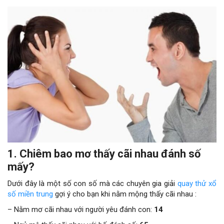
1. Chiêm bao mơ thấy cãi nhau đánh số
mấy?
Dưới đây là một số con số mà các chuyên gia giải
quay thử xổ
số miền trung
gợi ý cho bạn khi nằm mộng thấy cãi nhau :
– Nằm mơ cãi nhau với người yêu đánh con:
14