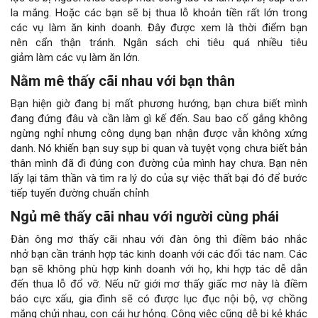
la mắng. Hoặc các bạn sẽ bị thua lỗ khoản tiền rất lớn trong
các vụ làm ăn kinh doanh. Đây được xem là thời điểm bạn
nên cẩn thận tránh. Ngân sách chi tiêu quá nhiều tiêu
giảm làm các vụ làm ăn lớn.
Nằm mê thấy cãi nhau với bạn thân
Bạn hiện giờ đang bị mất phương hướng, bạn chưa biết mình
đang đứng đâu và cần làm gì kế đến. Sau bao cố gắng không
ngừng nghỉ nhưng công dụng bạn nhận được vẫn không xứng
danh. Nó khiến bạn suy sụp bi quan và tuyệt vọng chưa biết bản
thân mình đã đi đúng con đường của mình hay chưa. Bạn nên
lấy lại tâm thần và tìm ra lý do của sự việc thất bại đó để bước
tiếp tuyến đường chuẩn chỉnh
Ngủ mê thấy cãi nhau với người cùng phái
Đàn ông mơ thấy cãi nhau với đàn ông thì điềm báo nhắc
nhở bạn cần tránh hợp tác kinh doanh với các đối tác nam. Các
bạn sẽ không phù hợp kinh doanh với họ, khi hợp tác dễ dẫn
đến thua lỗ đổ vỡ. Nếu nữ giới mơ thấy giấc mơ này là điềm
báo cực xấu, gia đình sẽ có được lục đục nội bộ, vợ chồng
mắng chửi nhau, con cái hư hỏng. Công việc cũng dễ bị kẻ khác