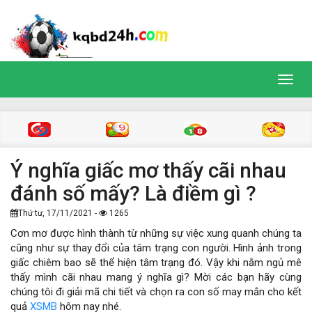
Toggl
navig
Ý nghĩa giấc mơ thấy cãi nhau
đánh số mấy? Là điềm gì ?
Thứ tư, 17/11/2021 -
1265
Cơn mơ được hình thành từ những sự việc xung quanh chúng ta
cũng như sự thay đổi của tâm trạng con người. Hình ảnh trong
giấc chiêm bao sẽ thể hiện tâm trạng đó. Vậy khi nằm ngủ mê
thấy mình cãi nhau mang ý nghĩa gì? Mời các bạn hãy cùng
chúng tôi đi giải mã chi tiết và chọn ra con số may mắn cho kết
quả
XSMB
hôm nay nhé.