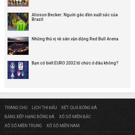
Alisson Becker: Người gác đền xuất sắc của
Brazil
Những thú vị về sân vận động Red Bull Arena
Bạn có biết EURO 2032 tổ chức ở đâu không?
TRANG CHỦ
LỊCH THI ĐẤU
KẾT QUẢ BÓNG ĐÁ
BẢNG XẾP HẠNG BÓNG ĐÁ
XỔ SỐ MIỀN BẮC
XỔ SỐ MIỀN TRUNG
XỔ SỐ MIỀN NAM