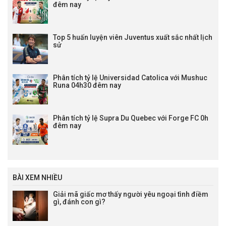
đêm nay
Top 5 huấn luyện viên Juventus xuất sắc nhất lịch
sử
Phân tích tỷ lệ Universidad Catolica với Mushuc
Runa 04h30 đêm nay
Phân tích tỷ lệ Supra Du Quebec với Forge FC 0h
đêm nay
BÀI XEM NHIỀU
Giải mã giấc mơ thấy người yêu ngoại tình điềm
gì, đánh con gì?