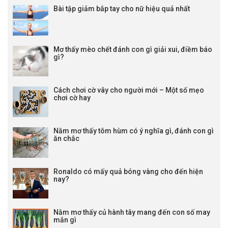
Bài tập giảm bắp tay cho nữ hiệu quả nhất
Mơ thấy mèo chết đánh con gì giải xui, điềm báo
gì?
Cách chơi cờ vây cho người mới – Một số mẹo
chơi cờ hay
Nằm mơ thấy tôm hùm có ý nghĩa gì, đánh con gì
ăn chắc
Ronaldo có mấy quả bóng vàng cho đến hiện
nay?
Nằm mơ thấy củ hành tây mang đến con số may
mắn gì