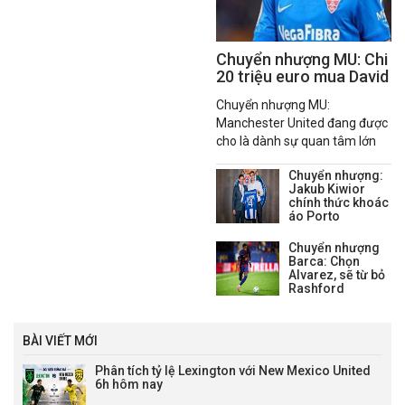
Chuyển nhượng MU: Chi
20 triệu euro mua David
Affengruber
Chuyển nhượng MU:
Manchester United đang được
cho là dành sự quan tâm lớn
cho trung vệ David
Chuyển nhượng:
Affengruber của Elche CF
Jakub Kiwior
trước kỳ chuyển nhượng mùa
chính thức khoác
hè.
áo Porto
Chuyển nhượng
Barca: Chọn
Alvarez, sẽ từ bỏ
Rashford
BÀI VIẾT MỚI
Phân tích tỷ lệ Lexington với New Mexico United
6h hôm nay