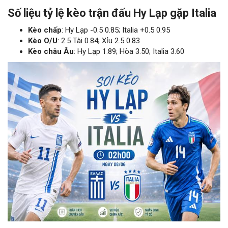
Số liệu tỷ lệ kèo trận đấu Hy Lạp gặp Italia
Kèo chấp
: Hy Lạp -0.5 0.85; Italia +0.5 0.95
Kèo O/U
: 2.5 Tài 0.84; Xỉu 2.5 0.83
Kèo châu Âu
: Hy Lạp 1.89; Hòa 3.50; Italia 3.60