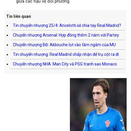
giữa các hậu vệ đối phương.
Tin liên quan
Tin chuyển nhượng 25/4: Ancelotti sẽ chia tay Real Madrid?
Chuyển nhượng Arsenal: Hợp đồng thêm 2 năm với Partey
Chuyển nhượng BĐ: Akliouche lọt vào tầm ngắm của MU
Tin chuyển nhượng: Real Madrid chấp nhận để trụ cột ra đi
Chuyển nhượng NHA: Man City và PSG tranh sao Monaco