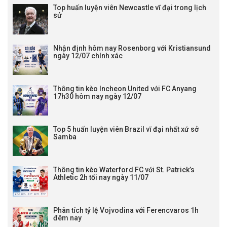
Top huấn luyện viên Newcastle vĩ đại trong lịch
sử
Nhận định hôm nay Rosenborg với Kristiansund
ngày 12/07 chính xác
Thông tin kèo Incheon United với FC Anyang
17h30 hôm nay ngày 12/07
Top 5 huấn luyện viên Brazil vĩ đại nhất xứ sở
Samba
Thông tin kèo Waterford FC với St. Patrick’s
Athletic 2h tối nay ngày 11/07
Phân tích tỷ lệ Vojvodina với Ferencvaros 1h
đêm nay