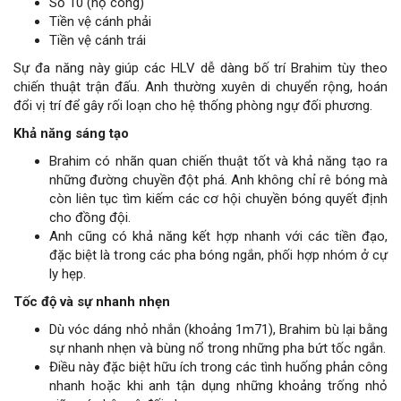
Số 10 (hộ công)
Tiền vệ cánh phải
Tiền vệ cánh trái
Sự đa năng này giúp các HLV dễ dàng bố trí Brahim tùy theo
chiến thuật trận đấu. Anh thường xuyên di chuyển rộng, hoán
đổi vị trí để gây rối loạn cho hệ thống phòng ngự đối phương.
Khả năng sáng tạo
Brahim có nhãn quan chiến thuật tốt và khả năng tạo ra
những đường chuyền đột phá. Anh không chỉ rê bóng mà
còn liên tục tìm kiếm các cơ hội chuyền bóng quyết định
cho đồng đội.
Anh cũng có khả năng kết hợp nhanh với các tiền đạo,
đặc biệt là trong các pha bóng ngắn, phối hợp nhóm ở cự
ly hẹp.
Tốc độ và sự nhanh nhẹn
Dù vóc dáng nhỏ nhắn (khoảng 1m71), Brahim bù lại bằng
sự nhanh nhẹn và bùng nổ trong những pha bứt tốc ngắn.
Điều này đặc biệt hữu ích trong các tình huống phản công
nhanh hoặc khi anh tận dụng những khoảng trống nhỏ