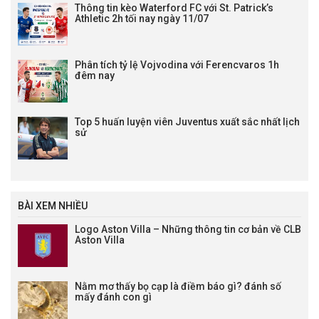
Thông tin kèo Waterford FC với St. Patrick’s
Athletic 2h tối nay ngày 11/07
Phân tích tỷ lệ Vojvodina với Ferencvaros 1h
đêm nay
Top 5 huấn luyện viên Juventus xuất sắc nhất lịch
sử
BÀI XEM NHIỀU
Logo Aston Villa – Những thông tin cơ bản về CLB
Aston Villa
Nằm mơ thấy bọ cạp là điềm báo gì? đánh số
mấy đánh con gì