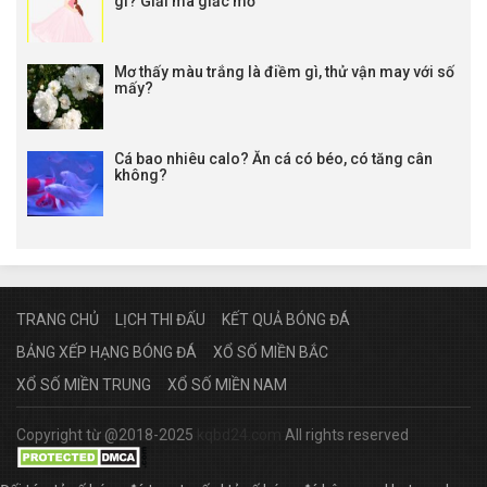
gì? Giải mã giấc mơ
Mơ thấy màu trắng là điềm gì, thử vận may với số
mấy?
Cá bao nhiêu calo? Ăn cá có béo, có tăng cân
không?
TRANG CHỦ
LỊCH THI ĐẤU
KẾT QUẢ BÓNG ĐÁ
BẢNG XẾP HẠNG BÓNG ĐÁ
XỔ SỐ MIỀN BẮC
XỔ SỐ MIỀN TRUNG
XỔ SỐ MIỀN NAM
Copyright từ @2018-2025
kqbd24.com
All rights reserved