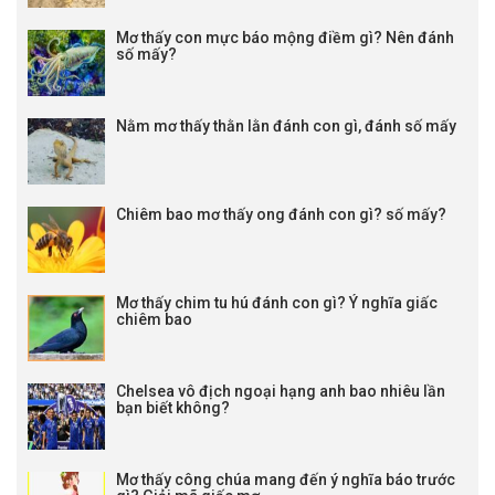
Mơ thấy con mực báo mộng điềm gì? Nên đánh
số mấy?
Nằm mơ thấy thằn lằn đánh con gì, đánh số mấy
Chiêm bao mơ thấy ong đánh con gì? số mấy?
Mơ thấy chim tu hú đánh con gì? Ý nghĩa giấc
chiêm bao
Chelsea vô địch ngoại hạng anh bao nhiêu lần
bạn biết không?
Mơ thấy công chúa mang đến ý nghĩa báo trước