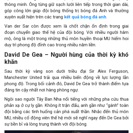
thông minh. Ông từng giữ sạch lưới liên tiếp trong thời gian dài,
góp công lớn giúp đội bóng thống trị bóng đá Anh và thường
xuyên xuất hiện trên các trang
kết quả bóng đá anh
.
Van der Sar còn được xem là chốt chặn ổn định trong giai
đoạn chuyển giao thế hệ của đội bóng. Với nhiều người hâm
mộ, ông là một trong những thủ môn huyền thoại MU hiếm hoi
duy trì phong độ đỉnh cao trong nhiều năm liền.
David De Gea – Người hùng của thời kỳ khó
khăn
Sau thời kỳ vàng son dưới triều đại Sir Alex Ferguson,
Manchester United trải qua nhiều biến động về lực lượng lẫn
phong độ. Trong bối cảnh đó, David De Gea trở thành điểm tựa
đáng tin cậy nhất nơi hàng phòng ngự.
Ngôi sao người Tây Ban Nha nổi tiếng với những pha cứu thua
phản xạ ở cự ly gần. Không ít trận đấu, anh gần như “gánh” toàn
đội bằng các tình huống cản phá xuất thần. Nhắc đến thủ môn
MU, nhiều cổ động viên thế hệ mới sẽ nghĩ ngay đến De Gea bởi
sự bền bỉ và lòng trung thành với đội bóng.