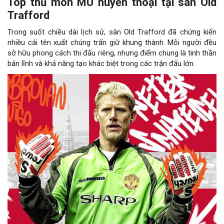
Top thủ môn MU huyền thoại tại sân Old
Trafford
Trong suốt chiều dài lịch sử, sân Old Trafford đã chứng kiến
nhiều cái tên xuất chúng trấn giữ khung thành. Mỗi người đều
sở hữu phong cách thi đấu riêng, nhưng điểm chung là tinh thần
bản lĩnh và khả năng tạo khác biệt trong các trận đấu lớn.