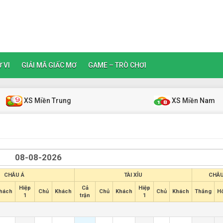
 VI
GIẢI MÃ GIẤC MƠ
GAME – TRÒ CHƠI
XS Miền Trung
XS Miền Nam
CHÂU Á
TÀI XỈU
CHÂU
Hiệp
Cả
Hiệp
hách
Chủ
Khách
Chủ
Khách
Chủ
Khách
Thắng
H
1
trận
1