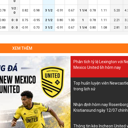
0
1/2 :
0.78
0.82
0.98
3 1/2
-0.91
0.67
1 1/4
0.78
1.11
5.20
4.
0
0.80
0 : 0
0.75
-0.95
2 1/2
0.80
1.00
1
0.78
1.11
2.21
3.
0.88
0 : 0
-0.91
0.70
3 1/2
-0.91
0.67
1 1/4
0.80
1.08
2.81
3.
XEM THÊM
Phân tích tỷ lệ Lexington với 
Mexico United 6h hôm nay
Top huấn luyện viên Newcastle 
trong lịch sử
Nhận định hôm nay Rosenborg
Kristiansund ngày 12/07 chính
Thông tin kèo Incheon United 