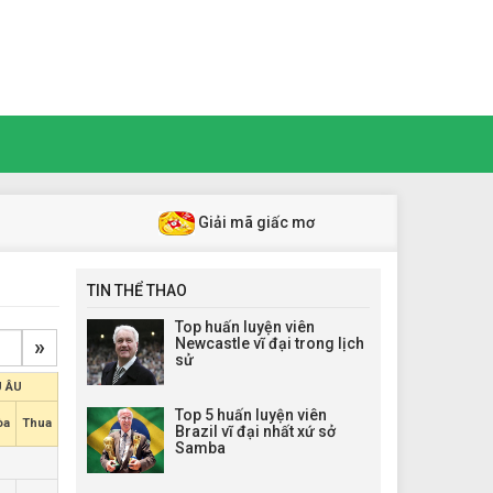
Giải mã giấc mơ
TIN THỂ THAO
Top huấn luyện viên
»
Newcastle vĩ đại trong lịch
sử
 ÂU
Top 5 huấn luyện viên
òa
Thua
Brazil vĩ đại nhất xứ sở
Samba