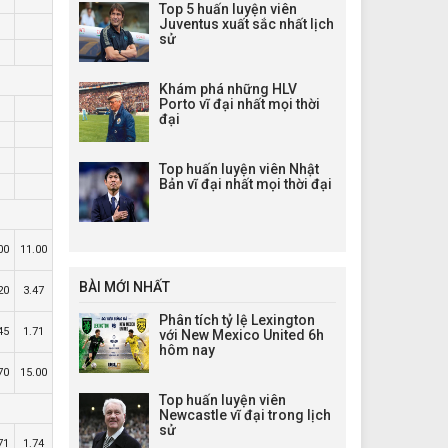
Top 5 huấn luyện viên
Juventus xuất sắc nhất lịch
sử
Khám phá những HLV
Porto vĩ đại nhất mọi thời
đại
Top huấn luyện viên Nhật
Bản vĩ đại nhất mọi thời đại
00
11.00
BÀI MỚI NHẤT
20
3.47
Phân tích tỷ lệ Lexington
45
1.71
với New Mexico United 6h
hôm nay
70
15.00
Top huấn luyện viên
Newcastle vĩ đại trong lịch
sử
71
1.74