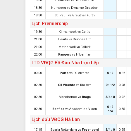
18:30
E.Cottbus
vs
Hannover 96
18:30
Nurnberg
vs
Dynamo Dresden
18:30
St. Pauli
vs
Greuther Furth
Lịch Premiership
19:30
Kilmarnock
vs
Celtic
21:00
Hearts
vs
Dundee Utd
21:00
Motherwell
vs
Falkirk
22:00
Rangers
vs
Hibernian
LTD VĐQG Bồ Đào Nha trực tiếp
00:00
Porto
vs
FC Alverca
0 : 2
-0.98
02:30
Gil Vicente
vs
Rio Ave
0 : 1/2
0.98
02:30
Moreirense
vs
Braga
3/4 : 0
0.92
0 : 2
02:30
Benfica
vs
Academico Viseu
0.85
1/4
Lịch đấu VĐQG Hà Lan
17:15
Sparta Rotterdam
vs
Feyenoord
3/4 : 0
0.95