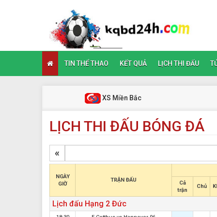
TIN THỂ THAO
KẾT QUẢ
LỊCH THI ĐẤU
TỬ
XS Miền Bắc
LỊCH THI ĐẤU BÓNG ĐÁ
«
NGÀY
TRẬN ĐẤU
Cả
GIỜ
Chủ
K
trận
Lịch đấu Hạng 2 Đức