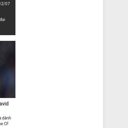
12/07
 đại
avid
à dành
he CF