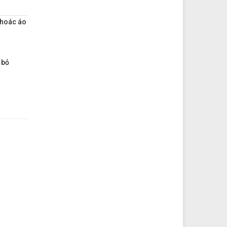
khoác áo
 bỏ
43
4.97
15
5.80
31
2.70
77
1.60