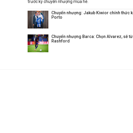
trước kỳ chuyển nhượng mùa hè.
Chuyển nhượng: Jakub Kiwior chính thức 
Porto
Chuyển nhượng Barca: Chọn Alvarez, sẽ từ
Rashford
0 :
1.06
1.00
0.88
3 1/2
1.03
0.85
1 1/2
1.08
0.80
1.48
4.
1/2
0 :
1.08
1.06
0.82
2 3/4
0.85
1.03
1 1/4
1.11
0.78
1.45
4.
1/2
1.09
0 : 0
0.77
1.12
2 3/4
0.96
0.92
1
0.76
1.13
2.33
3.
1/4 :
0.85
1.05
0.83
2 3/4
0.95
0.93
1
0.75
1.14
4.68
3.
0