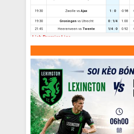
19:30
Zwolle
vs
Ajax
1 : 0
-0.98
19:30
Groningen
vs
Utrecht
0 : 1/4
1.00
21:45
Heerenveen
vs
Twente
1/4 : 0
0.92
Lịch Premier Liga
18:30
Din. Moscow
vs
Dyn. Makhachkala
21:00
Zenit
vs
Rodina Moscow
00:30
Rubin Kazan
vs
FK Orenburg
00:30
Spartak Moscow
vs
Krasnodar
LTD VĐQG Ba Lan trực tiếp
Rakow Czestochowa
vs
Zaglebie
19:45
Lubin
22:30
Katowice
vs
Wieczysta Krakow
01:15
Jagiellonia
vs
Widzew Lodz
Lịch đấu VĐQG Croatia
23:30
Slaven Belupo
vs
NK Varazdin
02:00
Hajduk Split
vs
Istra 1961