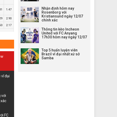
Nhận định hôm nay
31
1.47
Rosenborg với
Kristiansund ngày 12/07
29
2.90
chính xác
50
2.17
Thông tin kèo Incheon
United với FC Anyang
17h30 hôm nay ngày 12/07
Top 5 huấn luyện viên
Brazil vĩ đại nhất xứ sở
New
Samba
vĩ đại
 với
 xác
với FC