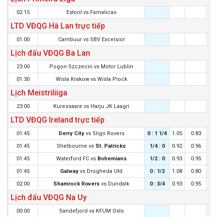
02:15
Estoril
vs
Famalicao
LTD VĐQG Hà Lan trực tiếp
01:00
Cambuur
vs
SBV Excelsior
Lịch đấu VĐQG Ba Lan
23:00
Pogon Szczecin
vs
Motor Lublin
01:30
Wisla Krakow
vs
Wisla Plock
Lịch Meistriliiga
23:00
Kuressaare
vs
Harju JK Laagri
LTD VĐQG Ireland trực tiếp
01:45
Derry City
vs
Sligo Rovers
0 : 1 1/4
1.05
0.83
0 :
01:45
Shelbourne
vs
St. Patricks
1/4 : 0
0.92
0.96
0 
01:45
Waterford FC
vs
Bohemians
1/2 : 0
0.93
0.95
1/4
01:45
Galway
vs
Drogheda Utd
0 : 1/2
1.08
0.80
0 :
02:00
Shamrock Rovers
vs
Dundalk
0 : 3/4
0.93
0.95
0 :
Lịch đấu VĐQG Na Uy
00:00
Sandefjord
vs
KFUM Oslo