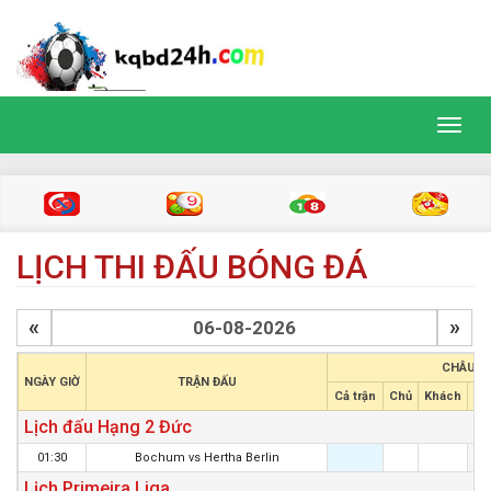
Toggl
navig
LỊCH THI ĐẤU BÓNG ĐÁ
«
»
CHÂU Á
NGÀY GIỜ
TRẬN ĐẤU
Cả trận
Chủ
Khách
Hi
Lịch đấu Hạng 2 Đức
01:30
Bochum
vs
Hertha Berlin
Lịch Primeira Liga