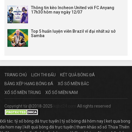
Thông tin kèo Incheon United với FC Anyang
17h30 hôm nay ngày 12/07
Top 5 huấn luyện viên Brazil vĩ đại nhất xứ sở
Samba
TRANG CHỦ
LỊCH THI ĐẤU
KẾT QUẢ BÓNG ĐÁ
BẢNG XẾP HẠNG BÓNG ĐÁ
XỔ SỐ MIỀN BẮC
XỔ SỐ MIỀN TRUNG
XỔ SỐ MIỀN NAM
Copyright từ @2018-2025
kqbd24.com
All rights reserved
Đối tác:
tỷ số bóng đá trực tuyến
|
tỷ số bóng đá hôm nay
|
ket qua bong
da hom nay
|
kết quả bóng đá trực tuyến
|
tham khảo xổ số Thừa Thiên