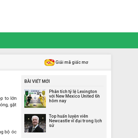
Giải mã giấc mơ
BÀI VIẾT MỚI
Phân tích tỷ lệ Lexington
với New Mexico United 6h
p to lớn
hôm nay
óng, gặt
Top huấn luyện viên
Newcastle vĩ đại trong lịch
sử
ng bộ óc