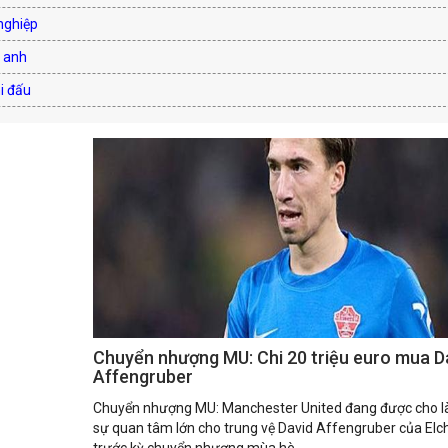
nghiệp
a anh
i đấu
Chuyển nhượng MU: Chi 20 triệu euro mua D
Affengruber
Chuyển nhượng MU: Manchester United đang được cho l
sự quan tâm lớn cho trung vệ David Affengruber của Elc