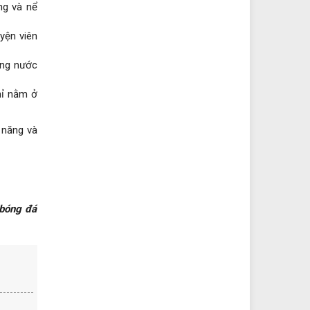
ng và nể
yện viên
ong nước
hỉ nằm ở
 năng và
 bóng đá