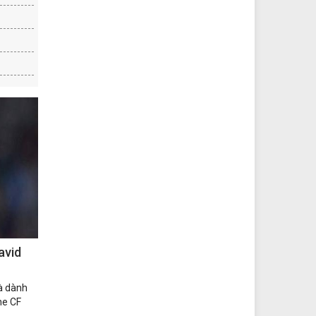
avid
à dành
he CF