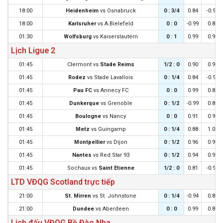
18:00
Heidenheim
vs
Osnabruck
0 : 3/4
0.84
-0.95
18:00
Karlsruher
vs
A.Bielefeld
0 : 0
-0.99
0.88
01:30
Wolfsburg
vs
Kaiserslautern
0 : 1
0.99
0.90
Lịch Ligue 2
01:45
Clermont
vs
Stade Reims
1/2 : 0
0.90
0.98
01:45
Rodez
vs
Stade Lavallois
0 : 1/4
0.84
-0.96
01:45
Pau FC
vs
Annecy FC
0 : 0
0.99
0.89
01:45
Dunkerque
vs
Grenoble
0 : 1/2
-0.99
0.87
01:45
Boulogne
vs
Nancy
0 : 0
0.91
0.97
01:45
Metz
vs
Guingamp
0 : 1/4
0.88
1.00
01:45
Montpellier
vs
Dijon
0 : 1/2
0.96
0.92
01:45
Nantes
vs
Red Star 93
0 : 1/2
0.94
0.94
01:45
Sochaux
vs
Saint Etienne
1/2 : 0
0.81
-0.93
LTD VĐQG Scotland trực tiếp
21:00
St. Mirren
vs
St. Johnstone
0 : 1/4
-0.94
0.82
21:00
Dundee
vs
Aberdeen
0 : 0
0.99
0.89
Lịch đấu VĐQG Bồ Đào Nha