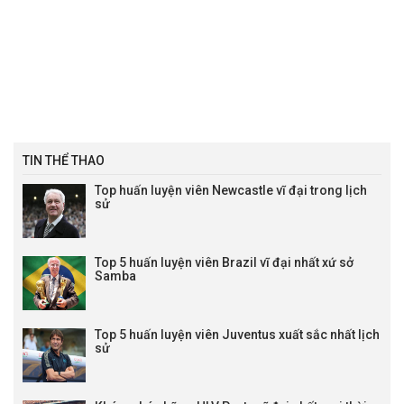
06:25
Deportes Tolima
vs
Inter Bogota
0 : 3/4
0.86
-0.98
06:25
Deportes Tolima
vs
Inter Bogota
08:05
Alianza Petrolera
vs
Atl. Bucaramanga
08:30
Deportivo Pasto
vs
Deportivo Cali
0 : 0
0.90
0.98
08:30
Deportivo Pasto
vs
Deportivo Cali
Lịch đấu VĐQG Paraguay
TIN THỂ THAO
02:00
Sportivo Ameliano
vs
Cerro Porteno
1/4 : 0
-0.99
0.87
Top huấn luyện viên Newcastle vĩ đại trong lịch
Lịch Primera Division
sử
01:00
Liverpool P. (URU)
vs
Albion FC (URU)
0 : 1/4
0.82
1.00
04:30
CA Torque
vs
CA Penarol
1/4 : 0
0.92
0.90
Top 5 huấn luyện viên Brazil vĩ đại nhất xứ sở
LTD VĐQG Mỹ trực tiếp
Samba
03:30
New England
vs
Houston Dynamo
0 : 0
0.81
-0.93
Lịch đấu Hạng 2 Nga
Top 5 huấn luyện viên Juventus xuất sắc nhất lịch
21:00
Torpedo Moscow
vs
FK Sochi
0 : 1/4
-0.96
0.82
sử
21:00
Shinnik Yaroslavl
vs
Arsenal-Tula
0 : 0
0.79
-0.93
21:00
Veles Moscow
vs
Leningradets