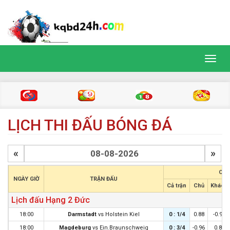
Toggl
navig
LỊCH THI ĐẤU BÓNG ĐÁ
«
»
CHÂ
NGÀY GIỜ
TRẬN ĐẤU
Cả trận
Chủ
Khách
Lịch đấu Hạng 2 Đức
18:00
Darmstadt
vs
Holstein Kiel
0 : 1/4
0.88
-0.99
18:00
Magdeburg
vs
Ein.Braunschweig
0 : 3/4
-0.96
0.85