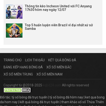
19:00
IFK Stocksund
vs
Gefle IF
Thông tin kèo Incheon United với FC Anyang
17h30 hôm nay ngày 12/07
19:00
Hammarby Talang
vs
FBK Karlstad
19:00
AFC Malmo
vs
Trelleborgs
19:00
Jarfalla
vs
Karlstad Fotboll
Top 5 huấn luyện viên Brazil vĩ đại nhất xứ sở
19:00
Samba
Arlanda
vs
Pitea IF
19:00
Assyriska
vs
Sollentuna FK
19:00
Umea
vs
Eskilstuna City
19:00
Trollhattan
vs
Laholms
19:00
Jonkopings
vs
BK Olympic Malmo
Lịch Brisbane Premier League
TRANG CHỦ
LỊCH THI ĐẤU
KẾT QUẢ BÓNG ĐÁ
13:45
Souths Utd
vs
Taringa Rovers
BẢNG XẾP HẠNG BÓNG ĐÁ
XỔ SỐ MIỀN BẮC
13:45
Southside Eagles
vs
SWQ Thunder
XỔ SỐ MIỀN TRUNG
XỔ SỐ MIỀN NAM
13:45
Pine Hills
vs
Brisbane Knights
13:45
Samford Rang.
vs
Grange Thistle
Copyright từ @2018-2025
kqbd24.com
All rights reserved
13:45
Moreton City Exce. 2
vs
Mitchelton
13:45
Caloundra
vs
Virginia Utd
Đối tác:
tỷ số bóng đá trực tuyến
|
tỷ số bóng đá hôm nay
|
ket qua bong
da hom nay
|
kết quả bóng đá trực tuyến
|
tham khảo xổ số Thừa Thiên
LTD Aus New South Wales trực tiếp