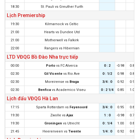
18:30
St. Pauli
vs
Greuther Furth
Lịch Premiership
19:30
Kilmarnock
vs
Celtic
21:00
Hearts
vs
Dundee Utd
21:00
Motherwell
vs
Falkirk
22:00
Rangers
vs
Hibernian
LTD VĐQG Bồ Đào Nha trực tiếp
00:00
Porto
vs
FC Alverca
0 : 2
-0.98
0.82
02:30
Gil Vicente
vs
Rio Ave
0 : 1/2
0.98
0.88
02:30
Moreirense
vs
Braga
3/4 : 0
0.92
0.92
02:30
Benfica
vs
Academico Viseu
0 : 2 1/4
0.85
1.00
Lịch đấu VĐQG Hà Lan
17:15
Sparta Rotterdam
vs
Feyenoord
3/4 : 0
0.95
0.85
19:30
Zwolle
vs
Ajax
1 : 0
-0.98
0.78
19:30
Groningen
vs
Utrecht
0 : 1/4
1.00
0.80
21:45
Heerenveen
vs
Twente
1/4 : 0
0.92
0.88