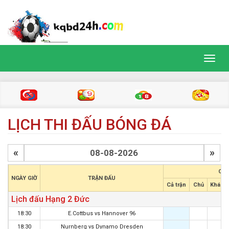
Toggl
navig
LỊCH THI ĐẤU BÓNG ĐÁ
«
»
CHÂ
NGÀY GIỜ
TRẬN ĐẤU
Cả trận
Chủ
Khách
Lịch đấu Hạng 2 Đức
18:30
E.Cottbus
vs
Hannover 96
18:30
Nurnberg
vs
Dynamo Dresden