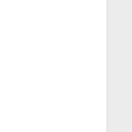
30
2.83
35
2.00
20
1.72
60
6.10
35
2.49
15
2.52
50
3.65
85
1.75