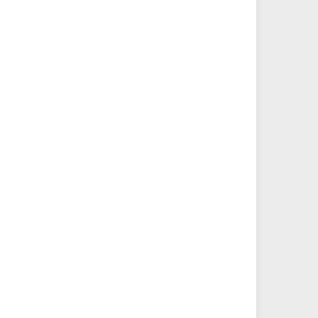
65
2.69
50
2.32
05
4.45
10
1.50
40
6.20