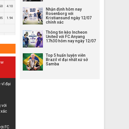
50
4.10
Nhận định hôm nay
Rosenborg với
Kristiansund ngày 12/07
35
1.94
chính xác
Thông tin kèo Incheon
United với FC Anyang
35
2.71
17h30 hôm nay ngày 12/07
50
2.34
Top 5 huấn luyện viên
Brazil vĩ đại nhất xứ sở
New
05
4.10
Samba
50
3.50
vĩ đại
20
5.90
 với
 xác
60
6.00
30
13.00
với FC