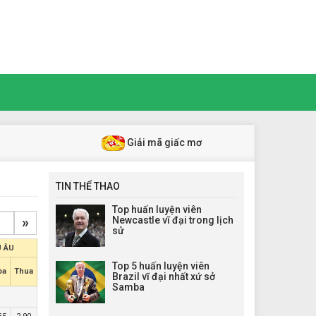
Giải mã giấc mơ
TIN THỂ THAO
Top huấn luyện viên
»
Newcastle vĩ đại trong lịch
sử
 ÂU
Top 5 huấn luyện viên
òa
Thua
Brazil vĩ đại nhất xứ sở
Samba