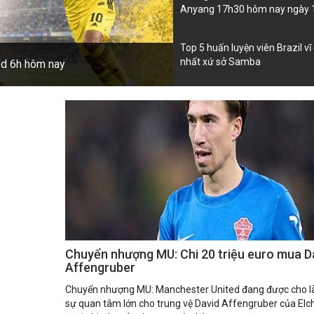
Anyang 17h30 hôm nay ngày 
0 :
0.85
0.80
-0.93
3 1/4
1.00
0.88
1 1/4
0.84
-0.96
1.38
5.
1/2
Top 5 huấn luyện viên Brazil vĩ
nhất xứ sở Samba
h sử
0.94
0 : 0
-0.98
0.86
2 1/4
0.95
0.92
1
-0.88
0.74
2.64
3.
0 :
0.84
-0.98
0.86
3 1/4
-0.97
0.84
1 1/4
0.89
0.98
1.47
4.
1/2
0.89
0 : 0
0.97
0.91
2 3/4
-0.89
0.75
1
0.81
-0.95
2.48
3.
0.77
0 : 0
-0.93
0.80
2 1/4
0.84
-0.98
1
0.99
0.87
2.71
3.
Chuyển nhượng MU: Chi 20 triệu euro mua D
Affengruber
Chuyển nhượng MU: Manchester United đang được cho l
sự quan tâm lớn cho trung vệ David Affengruber của Elc