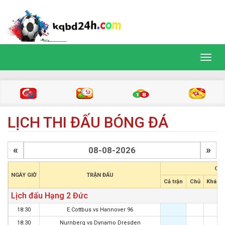
Toggl
navig
LỊCH THI ĐẤU BÓNG ĐÁ
«
»
CHÂ
NGÀY GIỜ
TRẬN ĐẤU
Cả trận
Chủ
Khách
Lịch đấu Hạng 2 Đức
18:30
E.Cottbus
vs
Hannover 96
18:30
Nurnberg
vs
Dynamo Dresden