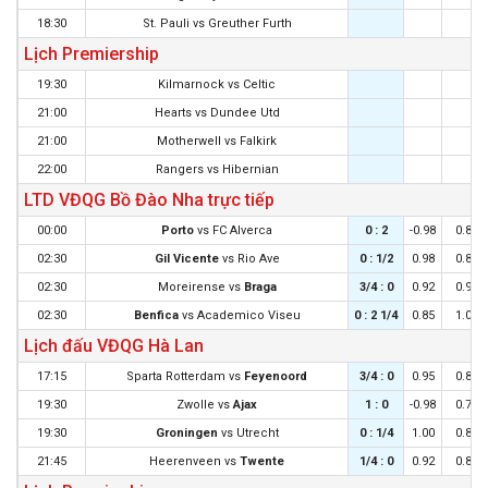
18:30
St. Pauli
vs
Greuther Furth
Lịch Premiership
19:30
Kilmarnock
vs
Celtic
21:00
Hearts
vs
Dundee Utd
21:00
Motherwell
vs
Falkirk
22:00
Rangers
vs
Hibernian
LTD VĐQG Bồ Đào Nha trực tiếp
00:00
Porto
vs
FC Alverca
0 : 2
-0.98
0.82
02:30
Gil Vicente
vs
Rio Ave
0 : 1/2
0.98
0.88
02:30
Moreirense
vs
Braga
3/4 : 0
0.92
0.92
02:30
Benfica
vs
Academico Viseu
0 : 2 1/4
0.85
1.00
Lịch đấu VĐQG Hà Lan
17:15
Sparta Rotterdam
vs
Feyenoord
3/4 : 0
0.95
0.85
19:30
Zwolle
vs
Ajax
1 : 0
-0.98
0.78
19:30
Groningen
vs
Utrecht
0 : 1/4
1.00
0.80
21:45
Heerenveen
vs
Twente
1/4 : 0
0.92
0.88