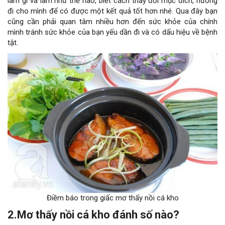
làm gì và làm như thế nào, biết cách thay đổi mục đích, hướng
đi cho mình để có được một kết quả tốt hơn nhé. Qua đây bạn
cũng cần phải quan tâm nhiều hơn đến sức khỏe của chính
mình tránh sức khỏe của bạn yếu dần đi và có dấu hiệu về bệnh
tật.
Điềm báo trong giấc mơ thấy nồi cá kho
2.Mơ thấy nồi cá kho đánh số nào?