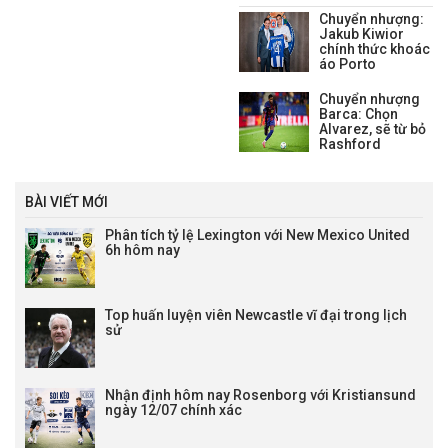
cho trung vệ David
Chuyển nhượng:
Affengruber của Elche CF
Jakub Kiwior
trước kỳ chuyển nhượng mùa
chính thức khoác
hè.
áo Porto
Chuyển nhượng
Barca: Chọn
Alvarez, sẽ từ bỏ
Rashford
BÀI VIẾT MỚI
Phân tích tỷ lệ Lexington với New Mexico United
6h hôm nay
Top huấn luyện viên Newcastle vĩ đại trong lịch
sử
Nhận định hôm nay Rosenborg với Kristiansund
ngày 12/07 chính xác