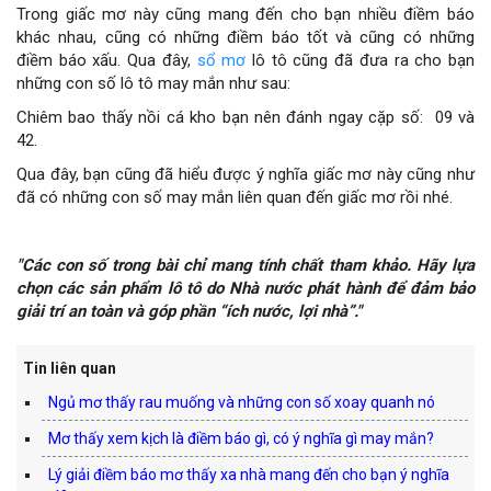
Trong giấc mơ này cũng mang đến cho bạn nhiều điềm báo
khác nhau, cũng có những điềm báo tốt và cũng có những
điềm báo xấu. Qua đây,
sổ mơ
lô tô cũng đã đưa ra cho bạn
những con số lô tô may mắn như sau:
Chiêm bao thấy nồi cá kho bạn nên đánh ngay cặp số: 09 và
42.
Qua đây, bạn cũng đã hiểu được ý nghĩa giấc mơ này cũng như
đã có những con số may mắn liên quan đến giấc mơ rồi nhé.
"Các con số trong bài chỉ mang tính chất tham khảo. Hãy lựa
chọn các sản phẩm lô tô do Nhà nước phát hành để đảm bảo
giải trí an toàn và góp phần “ích nước, lợi nhà”."
Tin liên quan
Ngủ mơ thấy rau muống và những con số xoay quanh nó
Mơ thấy xem kịch là điềm báo gì, có ý nghĩa gì may mắn?
Lý giải điềm báo mơ thấy xa nhà mang đến cho bạn ý nghĩa