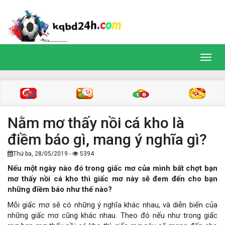
Toggl
navig
Nằm mơ thấy nồi cá kho là
điềm báo gì, mang ý nghĩa gì?
Thứ ba, 28/05/2019 -
5394
Nếu một ngày nào đó trong giấc mơ của mình bất chợt bạn
mơ thấy nồi cá kho thì giấc mơ này sẽ đem đến cho bạn
những điềm báo như thế nào?
Mỗi giấc mơ sẽ có những ý nghĩa khác nhau, và diễn biến của
những giấc mơ cũng khác nhau. Theo đó nếu như trong giấc