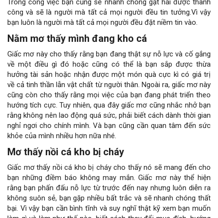
Trong công việc bạn cũng sẽ nhanh chóng gặt hái được thành
công và sẽ là người mà tất cả mọi người đều tin tưởng.Vì vậy
bạn luôn là người mà tất cả mọi người đều đặt niềm tin vào.
Nằm mơ thấy mình đang kho cá
Giấc mơ này cho thấy rằng bạn đang thật sự nỗ lực và cố gắng
về một điều gì đó hoặc cũng có thể là bạn sắp được thừa
hưởng tài sản hoặc nhận được một món quà cực kì có giá trị
về cả tinh thần lẫn vật chất từ người thân. Ngoài ra, giấc mơ này
cũng còn cho thấy rằng mọi việc của bạn đang phát triển theo
hướng tích cực. Tuy nhiên, qua đây giấc mơ cũng nhắc nhở bạn
rằng không nên lao động quá sức, phải biết cách dành thời gian
nghỉ ngơi cho chính mình. Và bạn cũng cần quan tâm đến sức
khỏe của mình nhiều hơn nữa nhé.
Mơ thấy nồi cá kho bị cháy
Giấc mơ thấy nồi cá kho bị cháy cho thấy nó sẽ mang đến cho
bạn những điềm báo không may mắn. Giấc mơ này thể hiện
rằng bạn phấn đấu nỗ lực từ trước đến nay nhưng luôn diễn ra
không suôn sẻ, bạn gặp nhiều bất trắc và sẽ nhanh chóng thất
bại. Vì vậy bạn cần bình tĩnh và suy nghĩ thật kỹ xem bạn muốn