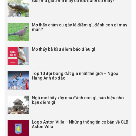
Giải mã giấc mơ thấy cá lóc đánh số mấy?
Mơ thấy chim cu gáy là điềm gì, đánh con gì may
mắn?
Mơ thấy bà bầu điềm báo điều gì
Top 10 đội bóng đắt giá nhất thế giới – Ngoại
Hạng Anh áp đảo
Ngủ mơ thấy xây nhà đánh con gì, báo hiệu cho
bạn điềm gì
Logo Aston Villa – Những thông tin cơ bản về CLB
Aston Villa