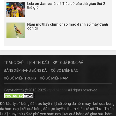
Lebron James là ai? Tiểu sử cầu thủ giàu thứ 2
thế giới
Nằm mơ thấy chim chào mào đánh số mấy đánh
con gì
TRANG CHỦ
LỊCH THI ĐẤU
KẾT QUẢ BÓNG ĐÁ
BẢNG XẾP HẠNG BÓNG ĐÁ
XỔ SỐ MIỀN BẮC
XỔ SỐ MIỀN TRUNG
XỔ SỐ MIỀN NAM
Copyright từ @2018-2025
kqbd24.com
All rights reserved
Đối tác:
tỷ số bóng đá trực tuyến
|
tỷ số bóng đá hôm nay
|
ket qua bong
da hom nay
|
kết quả bóng đá trực tuyến
|
tham khảo xổ số Thừa Thiên
Huế
|
quay thử xổ số phú yên hôm nay
|
kết quả bóng đá giao hữu hôm