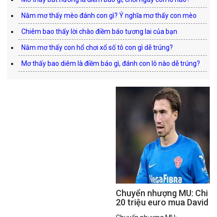
Nằm mơ thấy mèo đánh con gì? Ý nghĩa mơ thấy con mèo
Chiêm bao thấy lời chào điềm báo tương lai của bạn
Nằm mơ thấy con hổ chơi xổ số tô con gì dễ trúng?
Mơ thấy bao diêm là điềm báo gì, đánh con lô nào dễ trúng?
Chuyển nhượng MU: Chi
20 triệu euro mua David
Affengruber