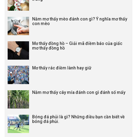
Nằm mơ thấy mèo đánh con gì? Ý nghĩa mơ thấy
con mèo
Mơ thấy đồng hồ – Giải mã điềm báo của giấc
mơ thấy đồng hồ
Mơ thấy rác điềm lành hay giữ
Nằm mơ thấy cây mía đánh con gì đánh số mấy
Bóng đá phủi là gì? Những điều bạn cần biết về
bóng đá phủi.