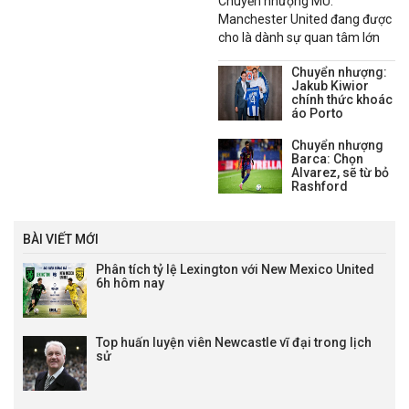
Chuyển nhượng MU:
Manchester United đang được
cho là dành sự quan tâm lớn
cho trung vệ David
Chuyển nhượng:
Affengruber của Elche CF
Jakub Kiwior
trước kỳ chuyển nhượng mùa
chính thức khoác
hè.
áo Porto
Chuyển nhượng
Barca: Chọn
Alvarez, sẽ từ bỏ
Rashford
BÀI VIẾT MỚI
Phân tích tỷ lệ Lexington với New Mexico United
6h hôm nay
Top huấn luyện viên Newcastle vĩ đại trong lịch
sử