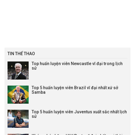
08:30
Deportivo Pasto
vs
Deportivo Cali
Lịch đấu VĐQG Paraguay
02:00
Sportivo Ameliano
vs
Cerro Porteno
1/4 : 0
-0.99
0.87
Lịch Primera Division
01:00
Liverpool P. (URU)
vs
Albion FC (URU)
0 : 1/4
0.82
1.00
04:30
CA Torque
vs
CA Penarol
1/4 : 0
0.92
0.90
TIN THỂ THAO
LTD VĐQG Mỹ trực tiếp
Top huấn luyện viên Newcastle vĩ đại trong lịch
03:30
New England
vs
Houston Dynamo
0 : 0
0.81
-0.93
sử
Lịch đấu Hạng 2 Nga
FT 0 - 0
Yenisey
vs
Tekstilshchik Ivanov
0 : 1
-0.98
0.84
Top 5 huấn luyện viên Brazil vĩ đại nhất xứ sở
21:00
Shinnik Yaroslavl
vs
Arsenal-Tula
0 : 1/4
-0.93
0.78
Samba
21:00
Veles Moscow
vs
Leningradets
21:00
FK Ural
vs
Ufa
0 : 1
-0.99
0.85
Top 5 huấn luyện viên Juventus xuất sắc nhất lịch
21:00
SKA-Khabarovsk
vs
Spartak Kostroma
sử
21:00
Kamaz
vs
Volga Ulyanovsk
21:00
Rotor Volgograd
vs
Chelyabinsk