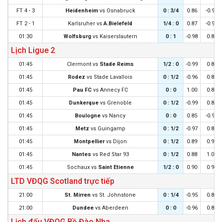
FT 4 - 3
Heidenheim
vs
Osnabruck
0 : 3/4
0.86
-0.97
FT 2 - 1
Karlsruher
vs
A.Bielefeld
1/4 : 0
0.87
-0.98
01:30
Wolfsburg
vs
Kaiserslautern
0 : 1
-0.98
0.87
Lịch Ligue 2
01:45
Clermont
vs
Stade Reims
1/2 : 0
-0.99
0.87
01:45
Rodez
vs
Stade Lavallois
0 : 1/2
-0.96
0.84
01:45
Pau FC
vs
Annecy FC
0 : 0
1.00
0.88
01:45
Dunkerque
vs
Grenoble
0 : 1/2
-0.99
0.87
01:45
Boulogne
vs
Nancy
0 : 0
0.85
-0.97
01:45
Metz
vs
Guingamp
0 : 1/2
-0.97
0.85
01:45
Montpellier
vs
Dijon
0 : 1/2
0.89
0.99
01:45
Nantes
vs
Red Star 93
0 : 1/2
0.88
1.00
01:45
Sochaux
vs
Saint Etienne
1/2 : 0
0.90
0.98
LTD VĐQG Scotland trực tiếp
21:00
St. Mirren
vs
St. Johnstone
0 : 1/4
-0.95
0.83
21:00
Dundee
vs
Aberdeen
0 : 0
-0.96
0.84
Lịch đấu VĐQG Bồ Đào Nha