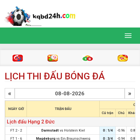
Toggl
navig
LỊCH THI ĐẤU BÓNG ĐÁ
«
»
CHÂ
NGÀY GIỜ
TRẬN ĐẤU
Cả trận
Chủ
Khách
Lịch đấu Hạng 2 Đức
FT 2 - 2
Darmstadt
vs
Holstein Kiel
0 : 1/4
-0.96
0.85
FT 1 - 6
Magdeburg
vs
Ein.Braunschweig
0 : 3/4
-0.94
0.83