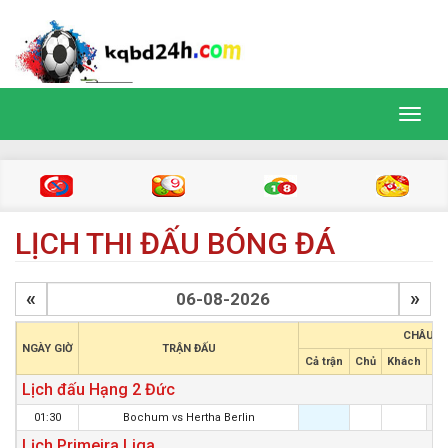
Toggl
navig
LỊCH THI ĐẤU BÓNG ĐÁ
«
»
CHÂU Á
NGÀY GIỜ
TRẬN ĐẤU
Cả trận
Chủ
Khách
Hi
Lịch đấu Hạng 2 Đức
01:30
Bochum
vs
Hertha Berlin
Lịch Primeira Liga