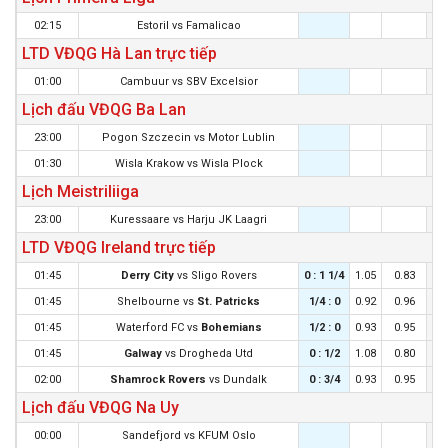
02:15
Estoril
vs
Famalicao
LTD VĐQG Hà Lan trực tiếp
01:00
Cambuur
vs
SBV Excelsior
Lịch đấu VĐQG Ba Lan
23:00
Pogon Szczecin
vs
Motor Lublin
01:30
Wisla Krakow
vs
Wisla Plock
Lịch Meistriliiga
23:00
Kuressaare
vs
Harju JK Laagri
LTD VĐQG Ireland trực tiếp
01:45
Derry City
vs
Sligo Rovers
0 : 1 1/4
1.05
0.83
0 :
01:45
Shelbourne
vs
St. Patricks
1/4 : 0
0.92
0.96
0 
01:45
Waterford FC
vs
Bohemians
1/2 : 0
0.93
0.95
1/4
01:45
Galway
vs
Drogheda Utd
0 : 1/2
1.08
0.80
0 :
02:00
Shamrock Rovers
vs
Dundalk
0 : 3/4
0.93
0.95
0 :
Lịch đấu VĐQG Na Uy
00:00
Sandefjord
vs
KFUM Oslo