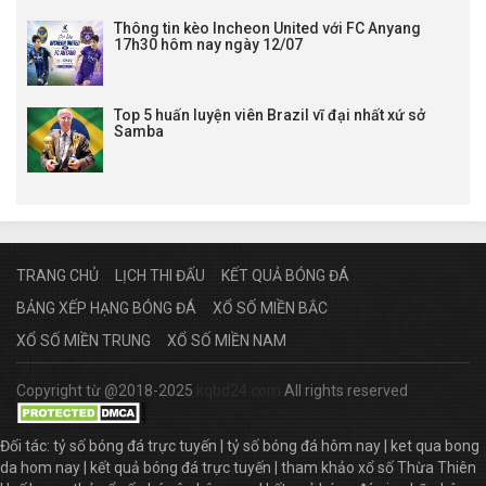
Thông tin kèo Incheon United với FC Anyang
17h30 hôm nay ngày 12/07
Top 5 huấn luyện viên Brazil vĩ đại nhất xứ sở
Samba
TRANG CHỦ
LỊCH THI ĐẤU
KẾT QUẢ BÓNG ĐÁ
BẢNG XẾP HẠNG BÓNG ĐÁ
XỔ SỐ MIỀN BẮC
XỔ SỐ MIỀN TRUNG
XỔ SỐ MIỀN NAM
Copyright từ @2018-2025
kqbd24.com
All rights reserved
Đối tác:
tỷ số bóng đá trực tuyến
|
tỷ số bóng đá hôm nay
|
ket qua bong
da hom nay
|
kết quả bóng đá trực tuyến
|
tham khảo xổ số Thừa Thiên