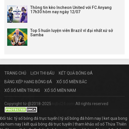
Thông tin kèo Incheon United với FC Anyang
17h30 hôm nay ngày 12/07
Top 5 huấn luyện viên Brazil vĩ đại nhất xứ sở
Samba
TRANG CHỦ
LỊCH THI ĐẤU
KẾT QUẢ BÓNG ĐÁ
BẢNG XẾP HẠNG BÓNG ĐÁ
XỔ SỐ MIỀN BẮC
XỔ SỐ MIỀN TRUNG
XỔ SỐ MIỀN NAM
Copyright từ @2018-2025
kqbd24.com
All rights reserved
Đối tác:
tỷ số bóng đá trực tuyến
|
tỷ số bóng đá hôm nay
|
ket qua bong
da hom nay
|
kết quả bóng đá trực tuyến
|
tham khảo xổ số Thừa Thiên