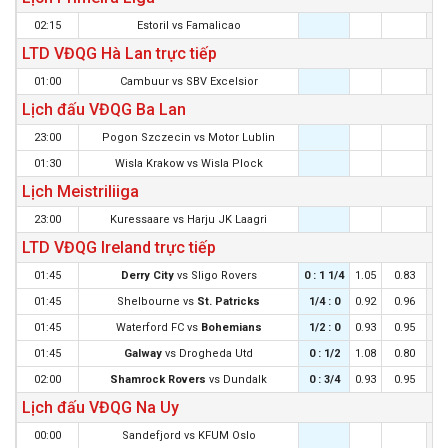
02:15
Estoril
vs
Famalicao
LTD VĐQG Hà Lan trực tiếp
01:00
Cambuur
vs
SBV Excelsior
Lịch đấu VĐQG Ba Lan
23:00
Pogon Szczecin
vs
Motor Lublin
01:30
Wisla Krakow
vs
Wisla Plock
Lịch Meistriliiga
23:00
Kuressaare
vs
Harju JK Laagri
LTD VĐQG Ireland trực tiếp
01:45
Derry City
vs
Sligo Rovers
0 : 1 1/4
1.05
0.83
0 :
01:45
Shelbourne
vs
St. Patricks
1/4 : 0
0.92
0.96
0 
01:45
Waterford FC
vs
Bohemians
1/2 : 0
0.93
0.95
1/4
01:45
Galway
vs
Drogheda Utd
0 : 1/2
1.08
0.80
0 :
02:00
Shamrock Rovers
vs
Dundalk
0 : 3/4
0.93
0.95
0 :
Lịch đấu VĐQG Na Uy
00:00
Sandefjord
vs
KFUM Oslo