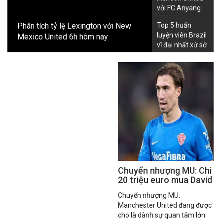
05:30
Rosario Central
vs
Aldosivi
với FC Anyang
17h30 hôm nay
07:45
Ind.Rivadavia
vs
Estudiantes Rio Cuarto
Phân tích tỷ lệ Lexington với New
Top 5 huấn
ngày 12/07
LTD VĐQG Chi Lê trực tiếp
luyện viên Brazil
Mexico United 6h hôm nay
vĩ đại nhất xứ sở
07:30
Univ. Catolica(CHL)
vs
Cobresal
Samba
Lịch đấu VĐQG Paraguay
04:30
Rubio nu
vs
Deportivo Recoleta
Lịch I Liga
23:00
Polonia Bytom
vs
Pogon Siedlce
01:30
Polonia Wars.
vs
Ruch Chorzow
LTD Hạng 2 Iceland trực tiếp
02:15
Leiknir Rey.
vs
Fylkir
02:15
Afturelding
vs
UMF Grindavik
Lịch đấu Hạng 2 Phần Lan
Chuyển nhượng MU: Chi
20 triệu euro mua David
22:00
Haka
vs
JIPPO
Affengruber
22:30
JaPS
vs
MP Mikkeli
Chuyển nhượng MU:
Manchester United đang được
Lịch FNL
cho là dành sự quan tâm lớn