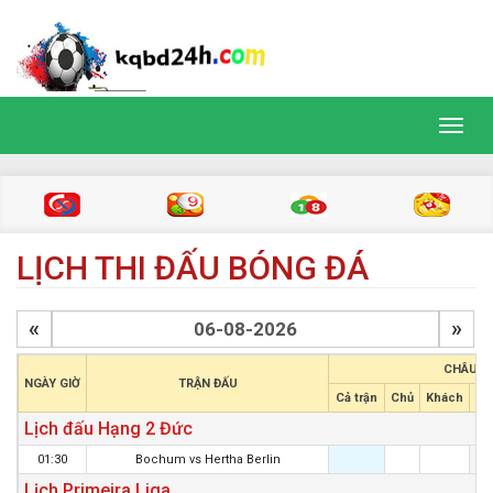
Toggl
navig
LỊCH THI ĐẤU BÓNG ĐÁ
«
»
CHÂU Á
NGÀY GIỜ
TRẬN ĐẤU
Cả trận
Chủ
Khách
Hi
Lịch đấu Hạng 2 Đức
01:30
Bochum
vs
Hertha Berlin
Lịch Primeira Liga