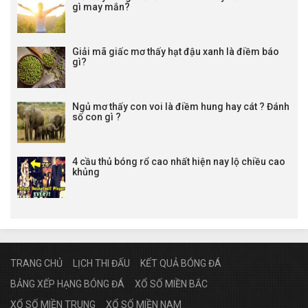
gì may mắn?
Giải mã giấc mơ thấy hạt đậu xanh là điềm báo
gì?
Ngủ mơ thấy con voi là điềm hung hay cát ? Đánh
số con gì ?
4 cầu thủ bóng rổ cao nhất hiện nay lộ chiều cao
khủng
TRANG CHỦ
LỊCH THI ĐẤU
KẾT QUẢ BÓNG ĐÁ
BẢNG XẾP HẠNG BÓNG ĐÁ
XỔ SỐ MIỀN BẮC
XỔ SỐ MIỀN TRUNG
XỔ SỐ MIỀN NAM