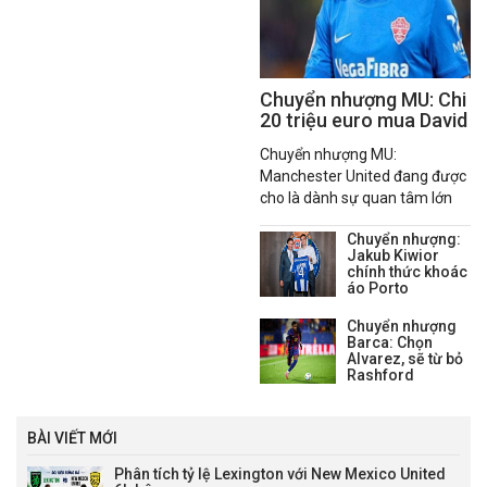
Chuyển nhượng MU: Chi
20 triệu euro mua David
Affengruber
Chuyển nhượng MU:
Manchester United đang được
cho là dành sự quan tâm lớn
cho trung vệ David
Chuyển nhượng:
Affengruber của Elche CF
Jakub Kiwior
trước kỳ chuyển nhượng mùa
chính thức khoác
hè.
áo Porto
Chuyển nhượng
Barca: Chọn
Alvarez, sẽ từ bỏ
Rashford
BÀI VIẾT MỚI
Phân tích tỷ lệ Lexington với New Mexico United