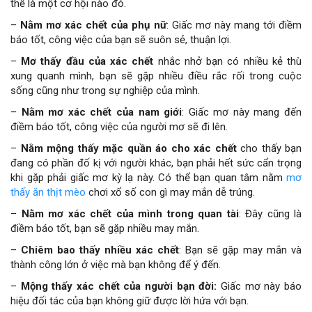
thể là một cơ hội nào đó.
–
Nằm mơ xác chết của phụ nữ
: Giấc mơ này mang tới điềm
báo tốt, công việc của bạn sẽ suôn sẻ, thuận lợi.
–
Mơ thấy đầu của xác chết
nhắc nhở bạn có nhiều kẻ thù
xung quanh mình, bạn sẽ gặp nhiều điều rắc rối trong cuộc
sống cũng như trong sự nghiệp của mình.
–
Nằm mơ xác chết của nam giới
: Giấc mơ này mang đến
điềm báo tốt, công việc của người mơ sẽ đi lên.
–
Nằm mộng thấy mặc quần áo cho xác chết
cho thấy bạn
đang có phần đố kị với người khác, bạn phải hết sức cẩn trọng
khi gặp phải giấc mơ kỳ lạ này. Có thể bạn quan tâm nằm
mơ
thấy ăn thịt mèo
chơi xổ số con gì may mắn dễ trúng.
–
Nằm mơ xác chết của mình trong quan tài
: Đây cũng là
điềm báo tốt, bạn sẽ gặp nhiều may mắn.
–
Chiêm bao thấy nhiều xác chết
: Bạn sẽ gặp may mắn và
thành công lớn ở việc mà bạn không để ý đến.
–
Mộng thấy xác chết của người bạn đời:
Giấc mơ này báo
hiệu đối tác của bạn không giữ được lời hứa với bạn.