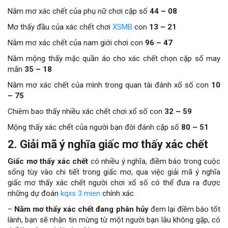
Nằm mơ xác chết của phụ nữ chơi cặp số
44 – 08
Mơ thấy đầu của xác chết chơi
XSMB
con
13 – 21
Nằm mơ xác chết của nam giới chơi con
96 – 47
Nằm mộng thấy mặc quần áo cho xác chết chọn cặp số may
mắn
35 – 18
Nằm mơ xác chết của mình trong quan tài đánh xổ số con
10
– 75
Chiêm bao thấy nhiều xác chết chơi xổ số con
32 – 59
Mộng thấy xác chết của người bạn đời đánh cặp số
80 – 51
2. Giải mã ý nghĩa giấc mơ thấy xác chết
Giấc mơ thấy xác chết
có nhiều ý nghĩa, điềm báo trong cuộc
sống tùy vào chi tiết trong giấc mơ, qua việc giải mã ý nghĩa
giấc mơ thấy xác chết người chơi xổ số có thể đưa ra được
những dự đoán
kqxs 3 mien
chính xác.
–
Nằm mơ thấy xác chết đang phân hủy
đem lại điềm báo tốt
lành, bạn sẽ nhận tin mừng từ một người bạn lâu không gặp, có