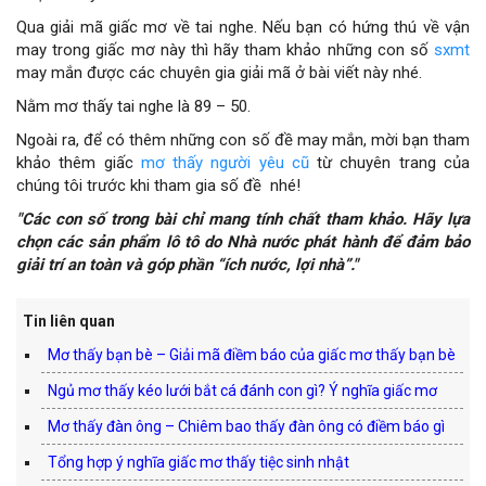
Qua giải mã giấc mơ về tai nghe. Nếu bạn có hứng thú về vận
may trong giấc mơ này thì hãy tham khảo những con số
sxmt
may mắn được các chuyên gia giải mã ở bài viết này nhé.
Nằm mơ thấy tai nghe là 89 – 50.
Ngoài ra, để có thêm những con số đề may mắn, mời bạn tham
khảo thêm giấc
mơ thấy người yêu cũ
từ chuyên trang của
chúng tôi trước khi tham gia số đề nhé!
"Các con số trong bài chỉ mang tính chất tham khảo. Hãy lựa
chọn các sản phẩm lô tô do Nhà nước phát hành để đảm bảo
giải trí an toàn và góp phần “ích nước, lợi nhà”."
Tin liên quan
Mơ thấy bạn bè – Giải mã điềm báo của giấc mơ thấy bạn bè
Ngủ mơ thấy kéo lưới bắt cá đánh con gì? Ý nghĩa giấc mơ
Mơ thấy đàn ông – Chiêm bao thấy đàn ông có điềm báo gì
Tổng hợp ý nghĩa giấc mơ thấy tiệc sinh nhật