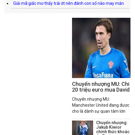
Giải mã giấc mơ thấy trái ớt nên đánh con số nào may mắn
Chuyển nhượng MU: Chi
20 triệu euro mua David
Affengruber
Chuyển nhượng MU:
Manchester United đang được
cho là dành sự quan tâm lớn
cho trung vệ David
Chuyển nhượng:
Affengruber của Elche CF
Jakub Kiwior
trước kỳ chuyển nhượng mùa
chính thức khoác