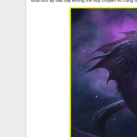
Đứa nhỏ ấy sau này không thể suy chuyển vô cùng tài 