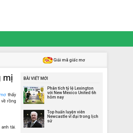
Giải mã giấc mơ
g mị
BÀI VIẾT MỚI
Phân tích tỷ lệ Lexington
với New Mexico United 6h
 mơ
thấy
hôm nay
 về rồng
Top huấn luyện viên
Newcastle vĩ đại trong lịch
sử
 anh tài.