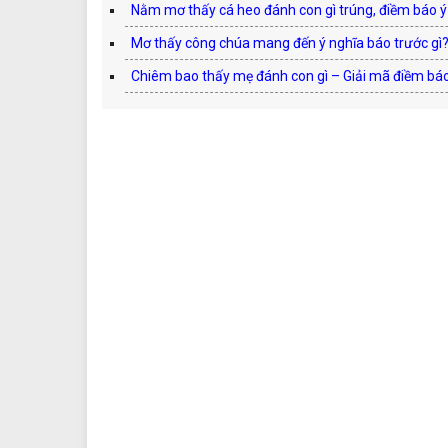
Nằm mơ thấy cá heo đánh con gì trúng, điềm báo ý 
Mơ thấy công chúa mang đến ý nghĩa báo trước gì?
Chiêm bao thấy mẹ đánh con gì – Giải mã điềm b