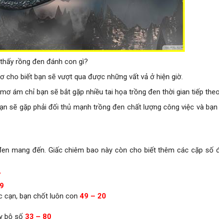
thấy rồng đen đánh con gì?
ơ cho biết bạn sẽ vượt qua được những vất vả ở hiện giờ.
 mơ ám chỉ bạn sẽ bắt gặp nhiều tai họa trồng đen thời gian tiếp theo
bạn sẽ gặp phải đối thủ mạnh trồng đen chất lượng công việc và bạn
 đen mang đến. Giấc chiêm bao này còn cho biết thêm các cặp số 
7
9
 cạn, bạn chốt luôn con
49 – 20
y bộ số
33 – 80