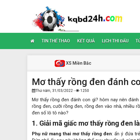
TIN THỂ THAO
KẾT QUẢ
LỊCH THI ĐẤU
TỬ
XS Miền Bắc
Mơ thấy rồng đen đánh co
Thứ năm, 31/03/2022 -
1250
Mơ thấy rồng đen đánh con gì? hôm nay nên đánh
rồng đen, cưỡi rồng đen, rồng đen vào nhà, nhiều r
đen số lô tô nào?
1. Giải mã giấc mơ thấy rồng đen l
Phụ nữ mang thai mơ thấy rồng đen
: ẩn ý đứa tr