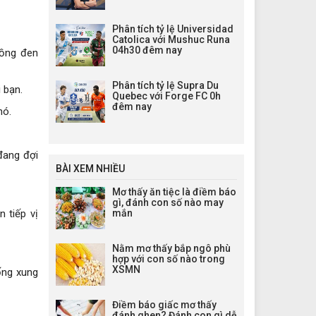
Phân tích tỷ lệ Universidad
Catolica với Mushuc Runa
04h30 đêm nay
rồng đen
Phân tích tỷ lệ Supra Du
 bạn.
Quebec với Forge FC 0h
đêm nay
nó.
đang đợi
BÀI XEM NHIỀU
Mơ thấy ăn tiệc là điềm báo
gì, đánh con số nào may
 tiếp vị
mắn
Nằm mơ thấy bắp ngô phù
hợp với con số nào trong
XSMN
ống xung
Điềm báo giấc mơ thấy
đánh ghen? Đánh con gì dễ