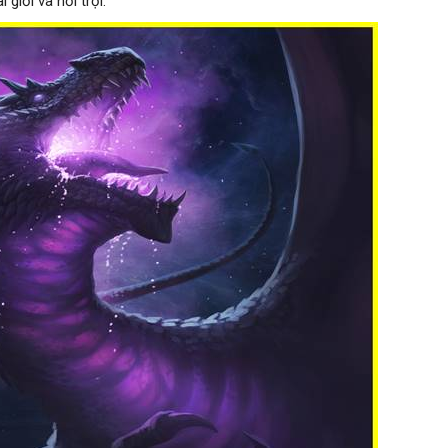
giỏi và nổi trội.