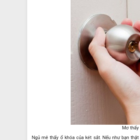
Mơ thấy 
Ngủ mê thấy ổ khóa của két sắt. Nếu như bạn thật