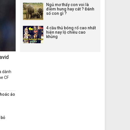
Ngủ mơ thấy con voi là
điềm hung hay cát ? Đánh
số con gì ?
4 cầu thủ bóng rổ cao nhất
hiện nay lộ chiều cao
khủng
avid
à dành
he CF
khoác áo
 bỏ