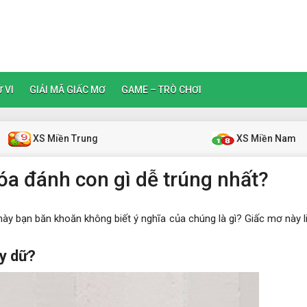
 VI
GIẢI MÃ GIẤC MƠ
GAME – TRÒ CHƠI
XS Miền Trung
XS Miền Nam
óa đánh con gì dễ trúng nhất?
này bạn băn khoăn không biết ý nghĩa của chúng là gì? Giấc mơ này l
ay dữ?