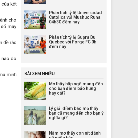
 của két
Phân tích tỷ lệ Universidad
Catolica với Mushuc Runa
dành cho
04h30 đêm nay
n số may
Phân tích tỷ lệ Supra Du
Quebec với Forge FC 0h
n đề rắc
đêm nay
t nào đó
BÀI XEM NHIỀU
 mà mình
Mơ thấy bắp ngô mang đến
cho bạn điềm báo hung
hay cát?
Lý giải điềm báo mơ thấy
bạn cũ mang đến cho bạn ý
nghĩa gì?
Nằm mơ thấy con nít đánh
số miền bắc