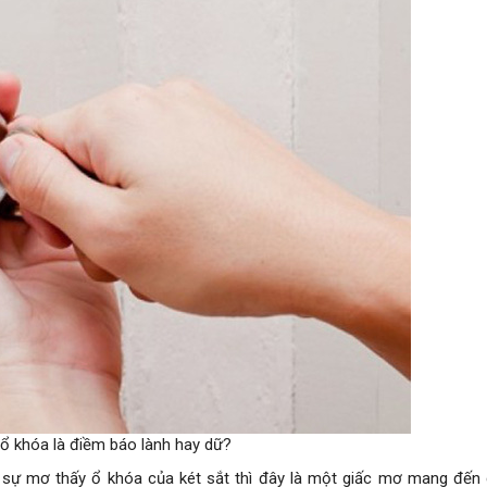
ổ khóa là điềm báo lành hay dữ?
 sự mơ thấy ổ khóa của két sắt thì đây là một giấc mơ mang đến