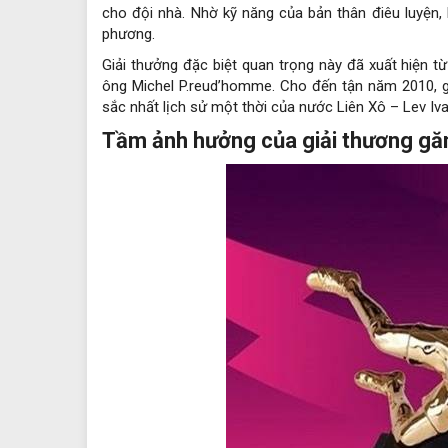
cho đội nhà. Nhờ kỹ năng của bản thân điêu luyện
phương.
Giải thưởng đặc biệt quan trọng này đã xuất hiện t
ông Michel P.reud’homme. Cho đến tận năm 2010, g
sắc nhất lịch sử một thời của nước Liên Xô – Lev Iv
Tầm ảnh hưởng của giải thương găn