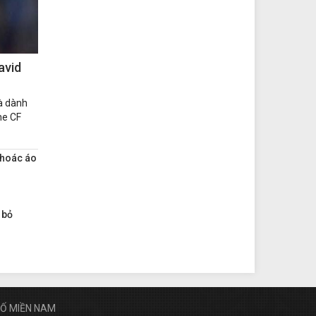
avid
à dành
he CF
khoác áo
 bỏ
SỐ MIỀN NAM