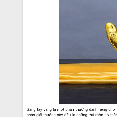
Găng tay vàng là một phần thưởng dành riêng cho v
nhận giải thưởng này đều là những thủ môn có thà