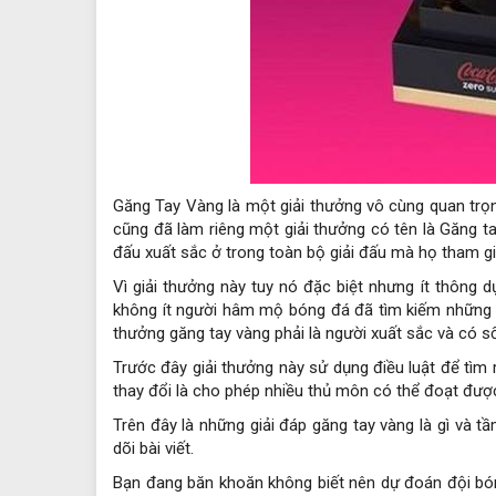
Găng Tay Vàng là một giải thưởng vô cùng quan trọng
cũng đã làm riêng một giải thưởng có tên là Găng t
đấu xuất sắc ở trong toàn bộ giải đấu mà họ tham gi
Vì giải thưởng này tuy nó đặc biệt nhưng ít thôn
không ít người hâm mộ bóng đá đã tìm kiếm những g
thưởng găng tay vàng phải là người xuất sắc và có số
Trước đây giải thưởng này sử dụng điều luật để tì
thay đổi là cho phép nhiều thủ môn có thể đoạt đượ
Trên đây là những giải đáp găng tay vàng là gì và t
dõi bài viết.
Bạn đang băn khoăn không biết nên dự đoán đội bón