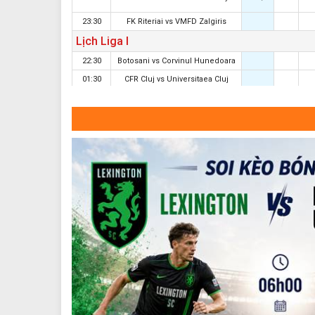
23:30
FK Riteriai
vs
VMFD Zalgiris
Lịch Liga I
22:30
Botosani
vs
Corvinul Hunedoara
01:30
CFR Cluj
vs
Universitaea Cluj
LTD VĐQG Thụy Điển trực tiếp
00:00
Vasteras
vs
Djurgardens
1/2 : 0
-0.95
0.
0 : 1
00:00
Sirius
vs
Brommapojkarna
0.92
0.
1/2
Lịch đấu VĐQG Đan Mạch
00:00
Silkeborg IF
vs
Odense BK
0 : 0
0.95
0.
Lịch Primera Division
05:00
Banfield
vs
Belgrano
1/4 : 0
0.83
-0
Union Santa Fe
vs
C. Cordoba
05:00
0 : 1
0.93
0.
SdE
LTD VĐQG Brazil trực tiếp
21:00
Cruzeiro/MG
vs
Mirassol/SP
0 : 3/4
0.83
-0