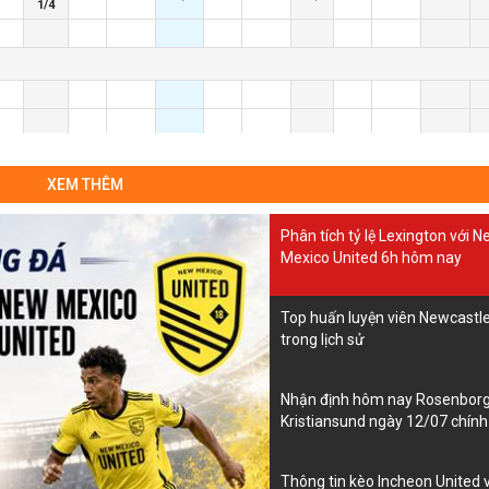
1/4
XEM THÊM
1/4 :
84
0.94
0.94
3
0.90
0.97
1 1/4
0.98
0.89
3.50
3.
0
0 :
Phân tích tỷ lệ Lexington với 
97
-0.96
0.84
3 1/2
0.95
0.92
1 1/2
-0.99
0.86
1.32
5.
3/4
Mexico United 6h hôm nay
94
0 : 0
0.95
0.93
3 1/4
-0.93
0.80
1 1/4
0.84
-0.97
2.45
3.
Top huấn luyện viên Newcastle 
trong lịch sử
.94
0 : 0
-0.86
0.74
1 3/4
0.80
-0.93
3/4
0.94
0.93
3.15
2.
0 :
Nhận định hôm nay Rosenborg
96
-0.88
0.76
2 1/4
0.92
0.95
1
0.96
0.91
1.49
4.
1/2
Kristiansund ngày 12/07 chính
0 :
Thông tin kèo Incheon United 
.94
0.78
-0.90
2 1/2
-0.95
0.82
1
0.96
0.91
1.64
3.