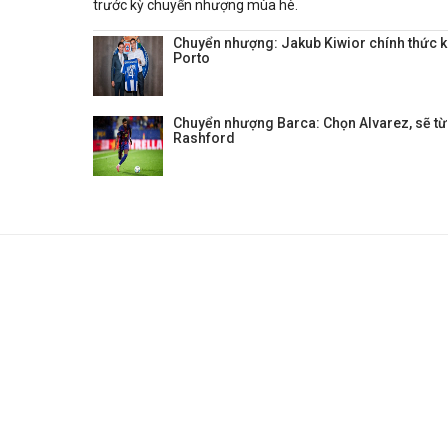
trước kỳ chuyển nhượng mùa hè.
Chuyển nhượng: Jakub Kiwior chính thức 
89
0 : 0
-0.84
0.68
2 3/4
0.97
0.85
1
0.74
-0.93
2.90
3.
Porto
1/4 :
84
0.74
-0.90
3 1/2
0.95
0.87
1 1/2
-0.97
0.79
2.83
4.
Chuyển nhượng Barca: Chọn Alvarez, sẽ từ
0
Rashford
86
0 : 0
0.76
-0.88
2 1/2
0.87
0.99
1
0.82
-0.96
2.25
3.
0 :
83
0.91
0.91
2
0.98
0.82
3/4
0.84
0.96
1.73
3.
1/4
0 :
80
-0.85
0.67
1 3/4
-0.99
0.79
1/2
0.73
-0.93
1.99
2.
1/4
0 :
80
0.94
0.94
2 1/4
0.93
0.93
1
-0.90
0.76
1.81
3.
1/4