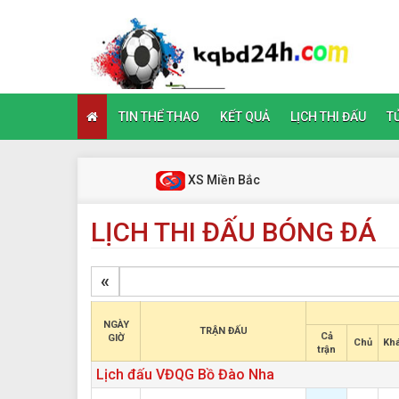
TIN THỂ THAO
KẾT QUẢ
LỊCH THI ĐẤU
TỬ
XS Miền Bắc
LỊCH THI ĐẤU BÓNG ĐÁ
«
NGÀY
TRẬN ĐẤU
Cả
GIỜ
Chủ
Kh
trận
Lịch đấu VĐQG Bồ Đào Nha