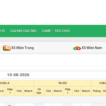
 VI
GIẢI MÃ GIẤC MƠ
GAME – TRÒ CHƠI
XS Miền Trung
XS Miền Nam
CHÂU Á
TÀI XỈU
CHÂU
Hiệp
Cả
Hiệp
ách
Chủ
Khách
Chủ
Khách
Chủ
Khách
Thắng
H
1
trận
1